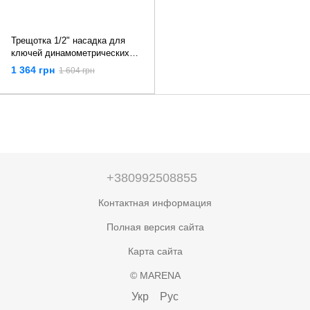
Трещотка 1/2" насадка для
ключей динамометрических
посадка 14*18мм King Tony
1 364 грн
1 604 грн
34503204R
+380992508855
Контактная информация
Полная версия сайта
Карта сайта
© MARENA
Укр
Рус