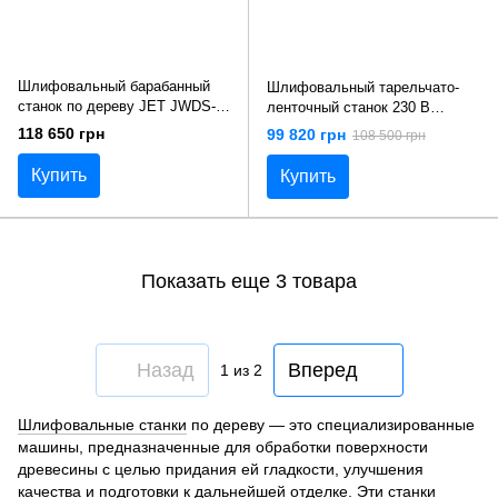
Шлифовальный барабанный
Шлифовальный тарельчато-
станок по дереву JET JWDS-
ленточный станок 230 В
2244-M
(2(1.5)кВт) рабочий стол
118 650 грн
99 820 грн
108 500 грн
230х430 мм JET POWERMATIC
31A
Купить
Купить
Показать еще 3 товара
Назад
Вперед
1
из 2
Шлифовальные станки
по дереву — это специализированные
машины, предназначенные для обработки поверхности
древесины с целью придания ей гладкости, улучшения
качества и подготовки к дальнейшей отделке. Эти станки