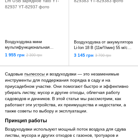
Воздуходувка мини
Воздуходувка от аккумулятора
мультифункциональная
Li-Ion 18 В (11м³//мин) 55 м/с
аккумуляторная Li-Ion 7.4В (4
без аккумулятора Yato YT-
1 955 грн
3 145 грн
2 300 грн
3 700 грн
Ач) со светильником 280 Lm
829383
USB зарядное Yato YT-82937
Садовые
пылесосы
и воздуходувки — это незаменимые
инструменты для поддержания порядка в саду и на
приусадебном участке. Они помогают быстро и эффективно
убирать листву, мусор и другие отходы, облегчая работу
садоводов и дачников. В этой статье мы рассмотрим, как
работают эти устройства, их преимущества и недостатки, а
также советы по выбору и эксплуатации.
Принцип работы
Воздуходувки используют мощный поток воздуха для сдува
листвы, мусора и других отходов с газонов, тротуаров и