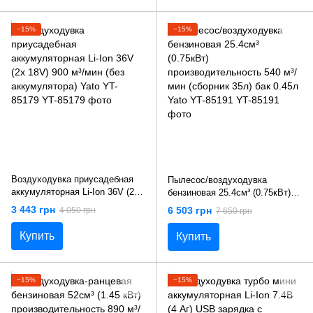
−15%
−15%
Воздуходувка приусадебная
Пылесос/воздуходувка
аккумуляторная Li-Ion 36V (2х
бензиновая 25.4см³ (0.75кВт)
18V) 900 м³/мин (без
производительность 540 м³/
3 443 грн
6 503 грн
4 050 грн
7 650 грн
аккумулятора) Yato YT-85179
мин (сборник 35л) бак 0.45л
Yato YT-85191
Купить
Купить
−15%
−15%