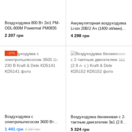
Воздуходувка 800 Вт 2in1 PM-
Аккумуляторная воздуходувка
ODL-800M Powermat PM0835
Li-ion 20В/2 Ач (1400 об/мин)
PM-ADDL-20C Powermat
2 207 грн
4 298 грн
PM0742
−37%
Воздуходувка с
Воздуходувка бензиновая с 2-
электропылесосом 3600 Вт
тактным двигателем 3в1 (2.8 л.
230 В Kraft & Dele KD5141
с.) Kraft & Dele KD5152
1 441 грн
5 324 грн
2 287 грн