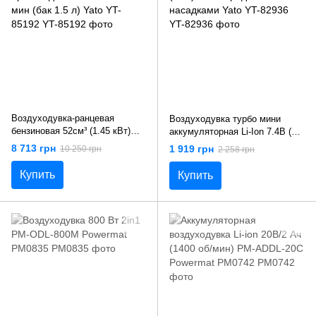
Воздуходувка-ранцевая
Воздуходувка турбо мини
бензиновая 52см³ (1.45 кВт)
аккумуляторная Li-Ion 7.4В (4
производительность 890 м³/
Аг) USB зарядка с насадками
8 713 грн
1 919 грн
10 250 грн
2 258 грн
мин (бак 1.5 л) Yato YT-85192
Yato YT-82936
Купить
Купить