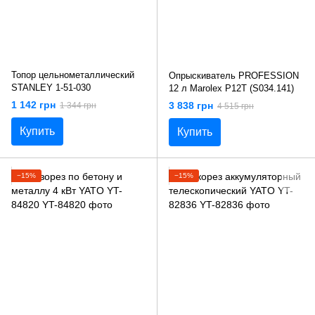
Топор цельнометаллический
Опрыскиватель PROFESSION
STANLEY 1-51-030
12 л Marolex P12T (S034.141)
1 142 грн
3 838 грн
1 344 грн
4 515 грн
Купить
Купить
−15%
−15%