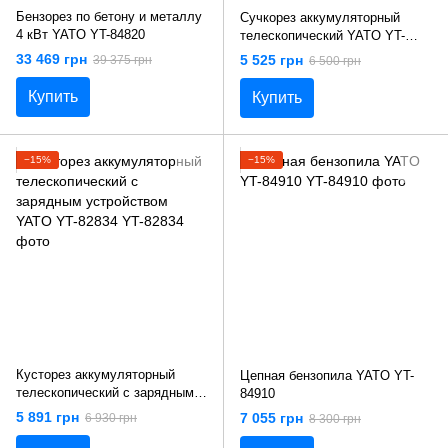
Бензорез по бетону и металлу
Сучкорез аккумуляторный
4 кВт YATO YT-84820
телескопический YATO YT-
82836
33 469 грн
5 525 грн
39 375 грн
6 500 грн
Купить
Купить
−15%
−15%
Кусторез аккумуляторный
Цепная бензопила YATO YT-
телескопический с зарядным
84910
устройством YATO YT-82834
5 891 грн
7 055 грн
6 930 грн
8 300 грн