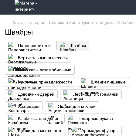
Каталог товаров
Техника и иинструмент для дома
Швабры
Швабры
Пароочистители
Швабры
Вертикальные пылесосы
Пылесосы автомобильные
Кухонные принадлежности
Шланги пищевые
Доводчики дверей
Лестницы и стремянки
Хозтовары
Ящики для ключей
Кэшбоксы для денег
Пожарные рукава
Щетки для мытья авто
Аромадиффузоры