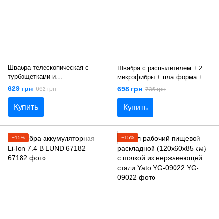
Швабра телескопическая с
Швабра с распылителем + 2
турбощетками и
микрофибры + платформа +
пылесборником LUND 67163
емкость LUND 67160
629 грн
698 грн
662 грн
735 грн
Купить
Купить
−15%
−15%