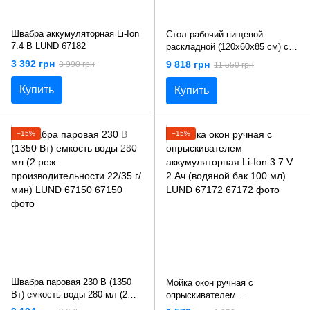
Швабра аккумуляторная Li-Ion
Стол рабочий пищевой
7.4 В LUND 67182
раскладной (120х60х85 см) с
полкой из нержавеющей стали
3 392 грн
9 818 грн
3 990 грн
11 550 грн
Yato YG-09022
Купить
Купить
−15%
−15%
Швабра паровая 230 В (1350
Мойка окон ручная с
Вт) емкость воды 280 мл (2
опрыскивателем
реж. производительности
аккумуляторная Li-Ion 3.7 V 2