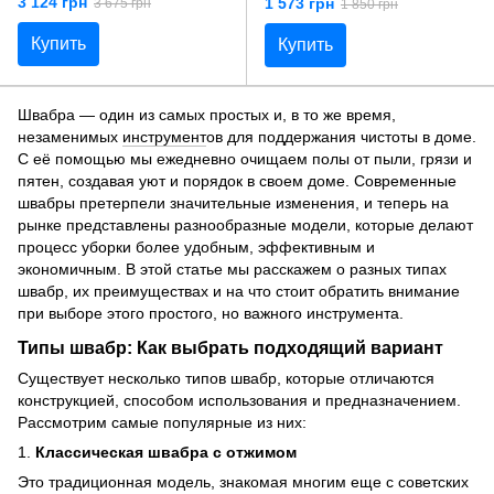
3 124 грн
1 573 грн
3 675 грн
1 850 грн
22/35 г/мин) LUND 67150
Ач (водяной бак 100 мл) LUND
67172
Купить
Купить
Швабра — один из самых простых и, в то же время,
незаменимых
инструмент
ов для поддержания чистоты в доме.
С её помощью мы ежедневно очищаем полы от пыли, грязи и
пятен, создавая уют и порядок в своем доме. Современные
швабры претерпели значительные изменения, и теперь на
рынке представлены разнообразные модели, которые делают
процесс уборки более удобным, эффективным и
экономичным. В этой статье мы расскажем о разных типах
швабр, их преимуществах и на что стоит обратить внимание
при выборе этого простого, но важного инструмента.
Типы швабр: Как выбрать подходящий вариант
Существует несколько типов швабр, которые отличаются
конструкцией, способом использования и предназначением.
Рассмотрим самые популярные из них:
1.
Классическая швабра с отжимом
Это традиционная модель, знакомая многим еще с советских