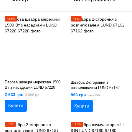
−15%
−5%
Парова швабра мережева 1500
Швабра 2-стороння з
Вт з насадками LUND 67220
розпилювачем LUND 67162
2 633 грн
898 грн
3 098 грн
945 грн
Купити
Купити
−5%
−15%