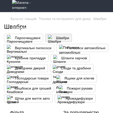
Каталог товарів
Техніка та інструмент для дому
Швабри
Швабри
Пароочищувачі
Швабри
Вертикальні пилососи
Пилососи автомобільні
Кухонне приладдя
Шланги харчові
Доводчики дверей
Сходи та драбини
Господарські товари
Ящики для ключів
Кешбокси для грошей
Пожарні рукава
Щітки для миття авто
Аромадифузори
Фільтр
За популярністю