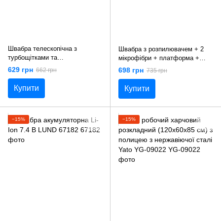
Швабра телескопічна з
Швабра з розпилювачем + 2
турбощітками та
мікрофібри + платформа +
пилозбірником LUND 67163
ємність LUND 67160
629 грн
698 грн
662 грн
735 грн
Купити
Купити
−15%
−15%