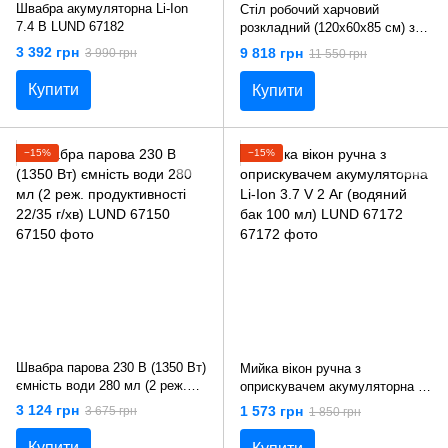
Швабра акумуляторна Li-Ion
Стіл робочий харчовий
7.4 В LUND 67182
розкладний (120х60х85 см) з
полицею з нержавіючої сталі
3 392 грн
9 818 грн
3 990 грн
11 550 грн
Yato YG-09022
Купити
Купити
−15%
−15%
Швабра парова 230 В (1350 Вт)
Мийка вікон ручна з
ємність води 280 мл (2 реж.
оприскувачем акумуляторна Li-
продуктивності 22/35 г/хв)
Ion 3.7 V 2 Аг (водяний бак 100
3 124 грн
1 573 грн
3 675 грн
1 850 грн
LUND 67150
мл) LUND 67172
Купити