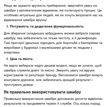
Якщо ви шукаєте зручність прибирання, звертайте увагу на
швабри з автоматичним віджимом, які полегшують процес. Це
особливо актуально для людей, які не хочуть витрачати час на
віджимання швабри вручну.
Потужність та додаткова функціональність
Для збирання складніших забруднень можна вибрати парову
швабру, яка забезпечить не тільки чистоту, а й дезінфекцію.
Такі пристрої ідеально підходять для боротьби з бактеріями та
мікробами у будинках з маленькими дітьми чи людьми з
алергіями.
Ціна та якість
Не варто вибирати надто дешеві моделі, якщо ви хочете, щоб
швабра служила довго та якісно. Зверніть увагу на відгуки
користувачів та репутацію бренду. Високоякісні швабри можуть
коштувати дорожче, але забезпечать кращий результат і
прослужать довше.
Як правильно використовувати швабру
Правильне використання швабри допомагає досягти відмінних
результатів та продовжити термін її служби. Ось кілька порад: