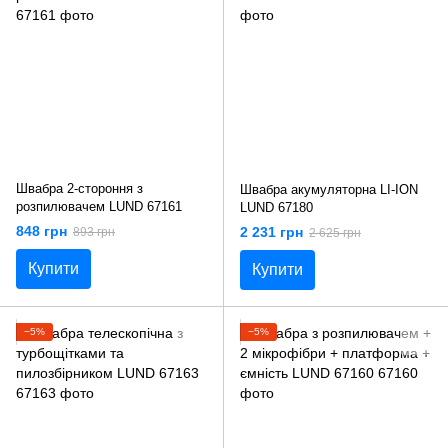
Швабра 2-стороння з
Швабра акумуляторна LI-ION
розпилювачем LUND 67161
LUND 67180
848 грн
2 231 грн
893 грн
2 625 грн
Купити
Купити
−5%
−5%