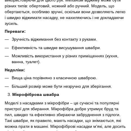
використовуючи для цього рук. Механізм віджиму може бути
різних типів: обертовий, ножний або ручний. Модель, що
обертаються, особливо зручні, оскільки вони дозволяють легко
і швидко віджимати насадку, не нахиляючись і не докладаючи
зусиль.
Переваги:
Зручність віджимання без контакту з руками.
Ефективність та швидке висушування швабри.
Можливість використання у різних приміщеннях (кухня,
ванна, туалет).
Недоліки:
Вища ціна порівняно з класичною шваброю.
Більший розмір може бути незручно для зберігання.
Мікрофіброва швабра
Моделі з насадками з мікрофібри – це сучасні та популярні
пристрої для збирання. Мікрофібра добре утримує бруд та
пил, швидко та ефективно збираючи забруднення з підлоги.
Такі швабри, як правило, мають насадки, що знімаються, які
можна прати в машині. Мікрофіброві насадки м'які, але досить