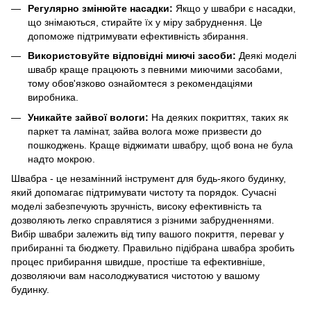
Регулярно змінюйте насадки:
Якщо у швабри є насадки,
що знімаються, стирайте їх у міру забруднення. Це
допоможе підтримувати ефективність збирання.
Використовуйте відповідні миючі засоби:
Деякі моделі
швабр краще працюють з певними миючими засобами,
тому обов'язково ознайомтеся з рекомендаціями
виробника.
Уникайте зайвої вологи:
На деяких покриттях, таких як
паркет та ламінат, зайва волога може призвести до
пошкоджень. Краще віджимати швабру, щоб вона не була
надто мокрою.
Швабра - це незамінний інструмент для будь-якого будинку,
який допомагає підтримувати чистоту та порядок. Сучасні
моделі забезпечують зручність, високу ефективність та
дозволяють легко справлятися з різними забрудненнями.
Вибір швабри залежить від типу вашого покриття, переваг у
прибиранні та бюджету. Правильно підібрана швабра зробить
процес прибирання швидше, простіше та ефективніше,
дозволяючи вам насолоджуватися чистотою у вашому
будинку.