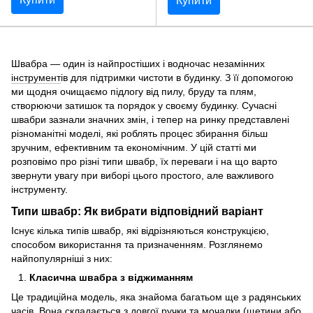
Купити
Швабра — один із найпростіших і водночас незамінних
інструмент
ів для підтримки чистоти в будинку. З її допомогою
ми щодня очищаємо підлогу від пилу, бруду та плям,
створюючи затишок та порядок у своєму будинку. Сучасні
швабри зазнали значних змін, і тепер на ринку представлені
різноманітні моделі, які роблять процес збирання більш
зручним, ефективним та економічним. У цій статті ми
розповімо про різні типи швабр, їх переваги і на що варто
звернути увагу при виборі цього простого, але важливого
інструменту.
Типи швабр: Як вибрати відповідний варіант
Існує кілька типів швабр, які відрізняються конструкцією,
способом використання та призначенням. Розглянемо
найпопулярніші з них:
Класична швабра з віджиманням
Це традиційна модель, яка знайома багатьом ще з радянських
часів. Вона складається з довгої ручки та мочалки (щетини або