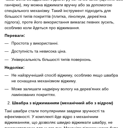
ганчірки), яку можна віджимати вручну або за допомогою
спеціального механізму. Такий інструмент підходить для
більшості типів покриттів (плитка, лінолеум, дерев'яна
підлога), проте його використання вимагає певних зусиль,
особливо коли йдеться про віджимання.
Переваги:
Простота у використанні.
Доступність та невисока ціна.
Універсальність більшості типів поверхонь.
Недоліки:
Не найзручніший спосіб віджиму, особливо якщо швабра
не оснащена механізмом віджиму.
Може залишати надмірну вологу на дерев'яних або
ламінованих покриттях.
Швабра з віджиманням (механічний або з відром)
Такі швабри стали популярними завдяки зручності та
ефективності. У комплекті йде відро з механічним
віджиманням, що дозволяє швидко віджимати швабру, не