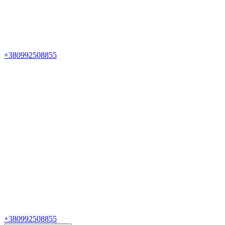
+380992508855
+380992508855