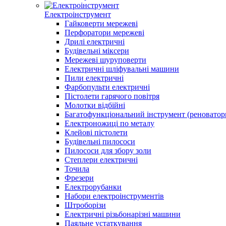
Електроінструмент
Гайковерти мережеві
Перфоратори мережеві
Дрилі електричні
Будівельні міксери
Мережеві шуруповерти
Електричні шліфувальні машини
Пили електричні
Фарбопульти електричні
Пістолети гарячого повітря
Молотки відбійні
Багатофункціональний інструмент (реноватор
Електроножиці по металу
Клейові пістолети
Будівельні пилососи
Пилососи для збору золи
Степлери електричні
Точила
Фрезери
Електрорубанки
Набори електроінструментів
Штроборізи
Електричні різьбонарізні машини
Паяльне устаткування