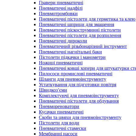
Гравери пневматичні
Пневматичні надфілі
Пневмотромбовки
Пневматичні пістолети для герметика та клею
Пневматичні шприци для змащення
Пневматичні піскоструминні пістолети
Пневматичні пістолети для розпилення
Пневматичні дироколи
Пневматичний різьбонарізний інструмент
Пневматичні нагнітальні баки
Пістолети підкачки і манометри
Ножиці пневматичні
Пневматичні ковші хопери для штукатурки сте
Пилососи промислові пневматичні
Шланги для пневмоінструменту
Устаткування для підготовки повітря
Швидкоз’єми
Комплектуючі для пневмоінструменту
Пневматичні пістолети для обдування
Пневмореноватори
Кусачки пневматичні
Скоби та цвяхи для пневмоінструменту
Пістолети для води
Пневматичні стамески
Мембранні насоси