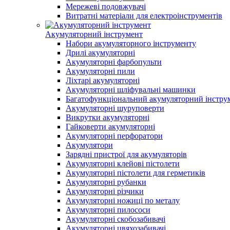
Мережеві подовжувачі
Витратні матеріали для електроінструментів
Акумуляторний інструмент
Набори акумуляторного інструменту
Дрилі акумуляторні
Акумуляторні фарбопульти
Акумуляторні пили
Ліхтарі акумуляторні
Акумуляторні шліфувальні машинки
Багатофункціональний акумуляторний інструм
Акумуляторні шуруповерти
Викрутки акумуляторні
Гайковерти акумуляторні
Акумуляторні перфоратори
Акумулятори
Зарядні пристрої для акумуляторів
Акумуляторні клейові пістолети
Акумуляторні пістолети для герметиків
Акумуляторні рубанки
Акумуляторні різчики
Акумуляторні ножиці по металу
Акумуляторні пилососи
Акумуляторні скобозабивачі
Акумуляторні цвяхозабивачі