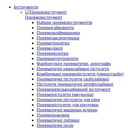
Інструменти
Пневмоінструмент
Набори пневмоінструментів
Пневмогайковерти
Пневмошліфмашинки
Пневмозаклепочники
Пневмотрещітки
Пневмодрилі
Пневмомолотки
Пневмошуруповерти
Фарбопульти пневматичні, аерографи
Пневматичні цвяхозабивні пістолети
Комбіновані пневмопістолети (цвяхи/скоби)
Пневматичні пістолети скобозабивні
Пістолети пневматичні штифтозабивні
Пневмошпилькозабивний інструмент
Пневмопістолети пакувальні
Пневматичні пістолети для піни
Пневмопістолети для продувки
Пневматичні машинки відрізні
Пневмоножовки
Пневматичні лобзики
Пневматичні пили