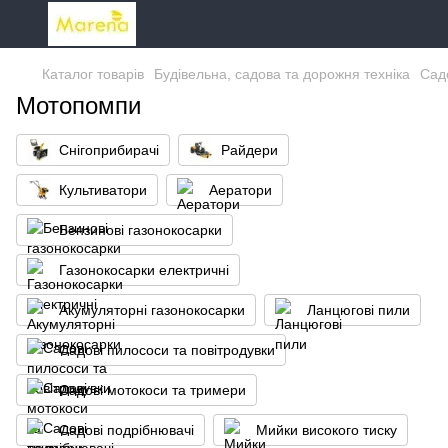
Каталог товарів
Будівельна, садова та дорожня техніка
Садо
Мотопомпи
Снігоприбирачі
Райдери
Культиватори
Аератори
Бензинові газонокосарки
Газонокосарки електричні
Акумуляторні газонокосарки
Ланцюгові пили
Садові пилососи та повітродувки
Садові мотокоси та тримери
Садові подрібнювачі
Мийки високого тиску