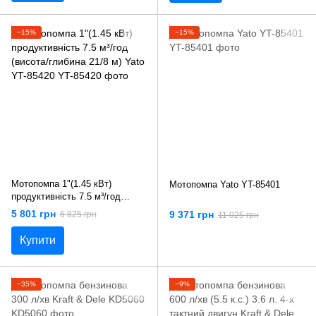
−15%
−15%
Мотопомпа 1"(1.45 кВт)
Мотопомпа Yato YT-85401
продуктивність 7.5 м³/год
(висота/глибина 21/8 м) Yato
5 801 грн
9 371 грн
6 825 грн
11 025 грн
YT-85420
Купити
−35%
−9%