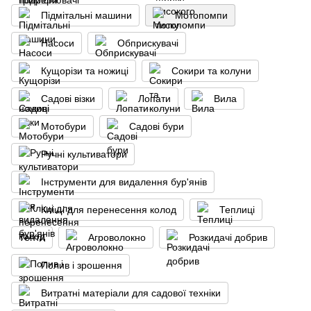
Підмітальні машини
Мотопомпи
Насоси
Обприскувачі
Кущорізи та ножиці
Сокири та колуни
Садові візки
Лопати
Вила
Мотобури
Садові бури
Ручні культиватори
Інструменти для видалення бур'янів
Кліщі для перенесення колод
Теплиці
Тенти
Агроволокно
Розкидачі добрив
Полив і зрошення
Витратні матеріали для садової техніки