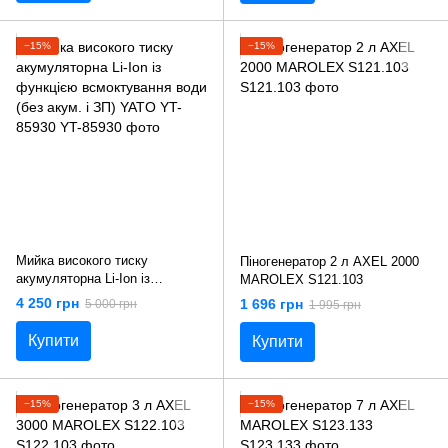
−15%
−15%
Мийка високого тиску
Піногенератор 2 л AXEL 2000
акумуляторна Li-Ion із
MAROLEX S121.103
функцією всмоктування води
4 250 грн
1 696 грн
5 000 грн
1 995 грн
(без акум. і ЗП) YATO YT-85930
Купити
Купити
−15%
−15%