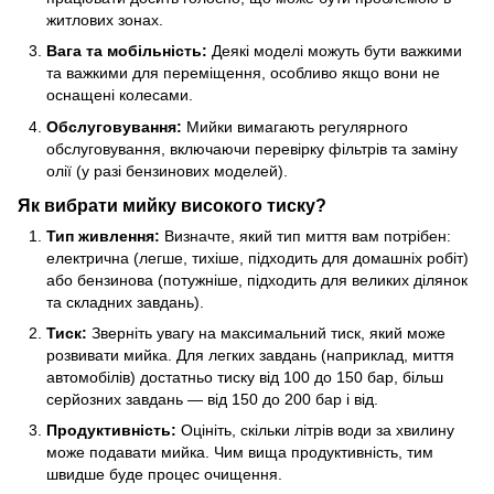
житлових зонах.
Вага та мобільність:
Деякі моделі можуть бути важкими
та важкими для переміщення, особливо якщо вони не
оснащені колесами.
Обслуговування:
Мийки вимагають регулярного
обслуговування, включаючи перевірку фільтрів та заміну
олії (у разі бензинових моделей).
Як вибрати мийку високого тиску?
Тип живлення:
Визначте, який тип миття вам потрібен:
електрична (легше, тихіше, підходить для домашніх робіт)
або бензинова (потужніше, підходить для великих ділянок
та складних завдань).
Тиск:
Зверніть увагу на максимальний тиск, який може
розвивати мийка. Для легких завдань (наприклад, миття
автомобілів) достатньо тиску від 100 до 150 бар, більш
серйозних завдань — від 150 до 200 бар і від.
Продуктивність:
Оцініть, скільки літрів води за хвилину
може подавати мийка. Чим вища продуктивність, тим
швидше буде процес очищення.