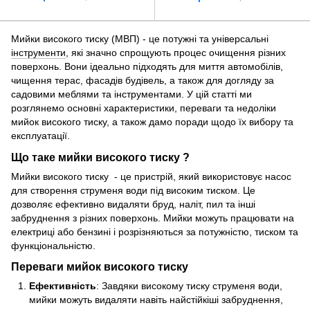
Мийки високого тиску (МВП) - це потужні та універсальні
інструменти
, які значно спрощують процес очищення різних
поверхонь. Вони ідеально підходять для миття автомобілів,
чищення терас, фасадів будівель, а також для догляду за
садовими меблями та інструментами. У цій статті ми
розглянемо основні характеристики, переваги та недоліки
мийок високого тиску, а також дамо поради щодо їх вибору та
експлуатації.
Що таке мийки високого тиску ?
Мийки високого тиску - це пристрій, який використовує насос
для створення струменя води під високим тиском. Це
дозволяє ефективно видаляти бруд, наліт, пил та інші
забруднення з різних поверхонь. Мийки можуть працювати на
електриці або бензині і розрізняються за потужністю, тиском та
функціональністю.
Переваги мийок високого тиску
Ефективність
: Завдяки високому тиску струменя води,
мийки можуть видаляти навіть найстійкіші забруднення,