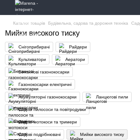
Каталог товарів
Будівельна, садова та дорожня техніка
Садо
Мийки високого тиску
Снігоприбирачі
Райдери
Культиватори
Аератори
Бензинові газонокосарки
Газонокосарки електричні
Акумуляторні газонокосарки
Ланцюгові пили
Садові пилососи та повітродувки
Садові мотокоси та тримери
Садові подрібнювачі
Мийки високого тиску