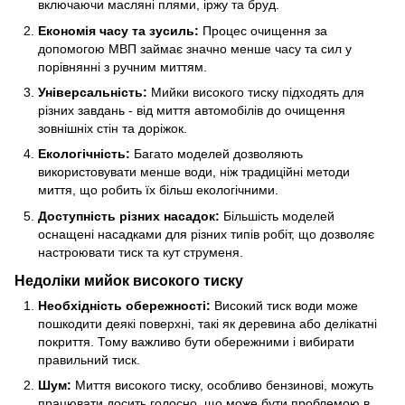
включаючи масляні плями, іржу та бруд.
Економія часу та зусиль:
Процес очищення за
допомогою МВП займає значно менше часу та сил у
порівнянні з ручним миттям.
Універсальність:
Мийки високого тиску підходять для
різних завдань - від миття автомобілів до очищення
зовнішніх стін та доріжок.
Екологічність:
Багато моделей дозволяють
використовувати менше води, ніж традиційні методи
миття, що робить їх більш екологічними.
Доступність різних насадок:
Більшість моделей
оснащені насадками для різних типів робіт, що дозволяє
настроювати тиск та кут струменя.
Недоліки мийок високого тиску
Необхідність обережності:
Високий тиск води може
пошкодити деякі поверхні, такі як деревина або делікатні
покриття. Тому важливо бути обережними і вибирати
правильний тиск.
Шум:
Миття високого тиску, особливо бензинові, можуть
працювати досить голосно, що може бути проблемою в