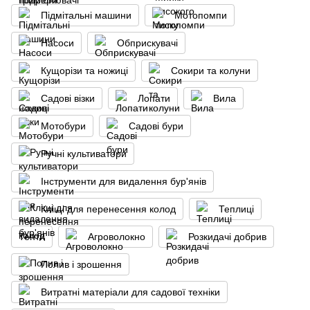
Підмітальні машини
Мотопомпи
Насоси
Обприскувачі
Кущорізи та ножиці
Сокири та колуни
Садові візки
Лопати
Вила
Мотобури
Садові бури
Ручні культиватори
Інструменти для видалення бур'янів
Кліщі для перенесення колод
Теплиці
Тенти
Агроволокно
Розкидачі добрив
Полив і зрошення
Витратні матеріали для садової техніки