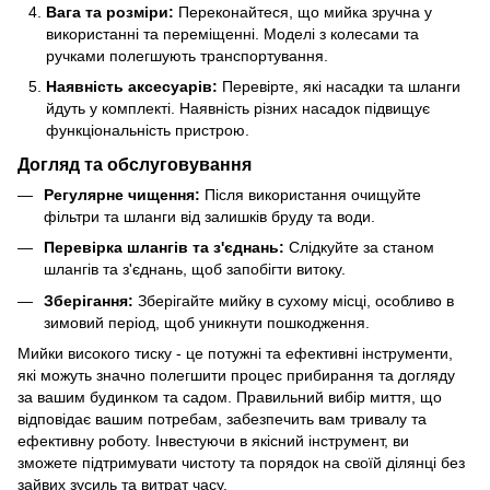
Вага та розміри:
Переконайтеся, що мийка зручна у
використанні та переміщенні. Моделі з колесами та
ручками полегшують транспортування.
Наявність аксесуарів:
Перевірте, які насадки та шланги
йдуть у комплекті. Наявність різних насадок підвищує
функціональність пристрою.
Догляд та обслуговування
Регулярне чищення:
Після використання очищуйте
фільтри та шланги від залишків бруду та води.
Перевірка шлангів та з'єднань:
Слідкуйте за станом
шлангів та з'єднань, щоб запобігти витоку.
Зберігання:
Зберігайте мийку в сухому місці, особливо в
зимовий період, щоб уникнути пошкодження.
Мийки високого тиску - це потужні та ефективні інструменти,
які можуть значно полегшити процес прибирання та догляду
за вашим будинком та садом. Правильний вибір миття, що
відповідає вашим потребам, забезпечить вам тривалу та
ефективну роботу. Інвестуючи в якісний інструмент, ви
зможете підтримувати чистоту та порядок на своїй ділянці без
зайвих зусиль та витрат часу.