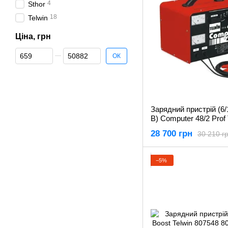
4
Sthor
18
Telwin
Ціна, грн
Від Ціна, грн
До Ціна, грн
ОК
Зарядний пристрій (6/
В) Computer 48/2 Prof 
807063
28 700 грн
30 210 г
−5%