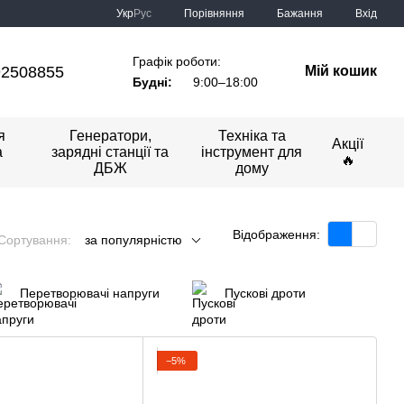
Порівняння
Укр
Рус
Бажання
Вхід
Графік роботи:
92508855
Мій кошик
Будні:
9:00–18:00
я
Генератори,
Техніка та
Акції
а
зарядні станції та
інструмент для
🔥
ДБЖ
дому
Відображення:
Сортування:
за популярністю
Перетворювачі напруги
Пускові дроти
−5%