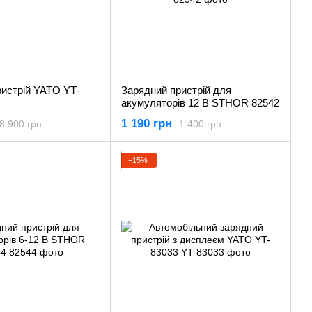
истрій YATO YT-
Зарядний пристрій для
акумуляторів 12 В STHOR 82542
1 190 грн
8 900 грн
1 400 грн
−15%