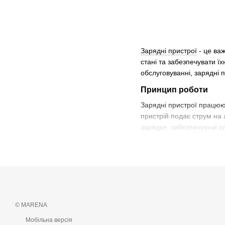
Зарядні пристрої
- це ва
стані та забезпечувати ї
обслуговуванні, зарядні 
Принцип роботи
Зарядні пристрої працюют
пристрій подає струм на
зарядки, забезпечуючи о
Основні режими роб
Режим зарядки:
Прис
Тестування:
Деякі пр
Підтримуюче заряд
© MARENA
Види зарядних прис
Мобільна версія
Автоматичні зарядн