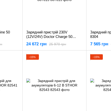
ine 50
Зарядний пристрій 230V
Зарядний пр
(12V/24V) Doctor Charge 50
8304
Telwin 807613
24 672 грн
7 565 грн
рн
25 970 грн
−15%
−15%