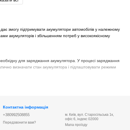
казати всі
 дає змогу підтримувати акумулятори автомобілів у належному
ипами акумуляторів і збільшенням потреб у високоякісному
 необхідну для заряджання акумулятора. У процесі заряджання
атично визначати стан акумулятора і підлаштовувати режими
бхідну енергію.
змогу заздалегідь визначити необхідність його заміни.
Контактна інформація
у стані, запобігаючи його розряду.
+380992508855
м. Київ, вул. Старосільська 1к,
офіс 6, індекс 02000
Передзвонити вам?
Мапа проїзду
о регулюють процес зарядки, що значно спрощує роботу