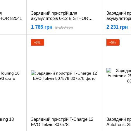
я
Зарядний пристрій для
Зарядний пр
THOR 82541
акумуляторів 6-12 В STHOR
акумулятор
82543
82544
1 785 грн
2 231 грн
2 100 грн
−5%
−5%
ring 18
Зарядний пристрій T-Charge 12
Зарядний пр
EVO Telwin 807578
Autotronic 2