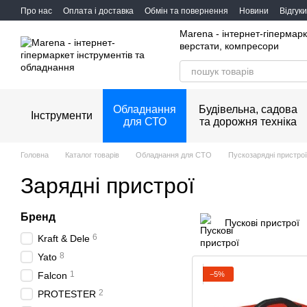
Перейти до основного контенту
Про нас
Оплата і доставка
Обмін та повернення
Новини
Відгук
Marena - інтернет-гіпермарк
верстати, компресори
Обладнання
Будівельна, садова
Інструменти
для СТО
та дорожня техніка
Головна
Каталог товарів
Обладнання для СТО
Пускозарядні пристрої
Зарядні пристрої
Бренд
Пускові пристрої
6
Kraft & Dele
8
Yato
1
−5%
Falcon
2
PROTESTER