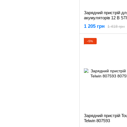
Зарядний пристрій дл
акумуляторів 12 В S
1 205 грн
1 418 грн
−5%
Зарядний пристрій Tou
Telwin 807593