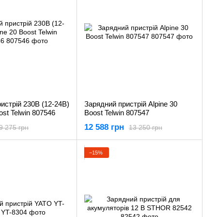
истрій 230В (12-24В)
Зарядний пристрій Alpine 30
ost Telwin 807546
Boost Telwin 807547
12 588 грн
9 275 грн
13 250 грн
−15%