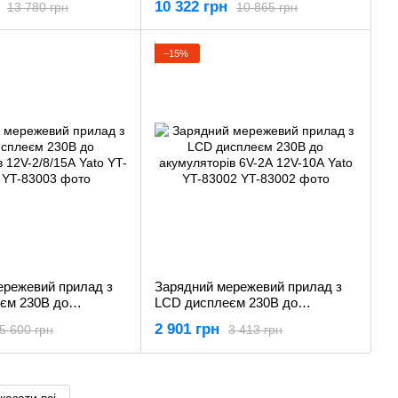
10 322 грн
13 780 грн
10 865 грн
−15%
ережевий прилад з
Зарядний мережевий прилад з
єм 230В до
LCD дисплеєм 230В до
в 12V-2/8/15А Yato
акумуляторів 6V-2А 12V-10А
2 901 грн
5 600 грн
3 413 грн
Yato YT-83002