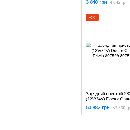
3 840 грн
4 042 грн
−5%
Зарядний пристрій 23
(12V/24V) Doctor Char
Telwin 807599
50 882 грн
53 560 г