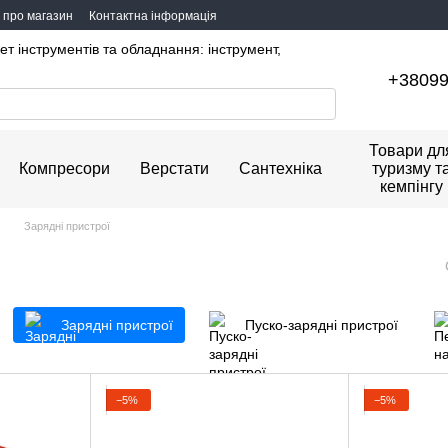
и про магазин
Контактна інформація
ет інструментів та обладнання: інструмент,
+3809
Товари дл
Компресори
Верстати
Сантехніка
туризму т
кемпінгу
Зарядні пристрої
Зарядні пристрої
Пуско-зарядні пристрої
−5%
−5%