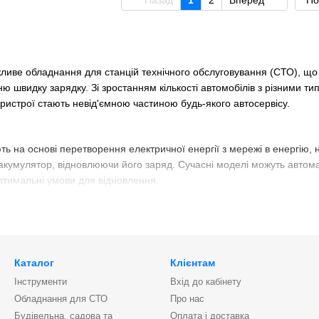
Назад
1
2
Вперед
По
жливе обладнання для станцій технічного обслуговування (СТО), що
хню швидку зарядку. Зі зростанням кількості автомобілів з різними т
пристрої стають невід'ємною частиною будь-якого автосервісу.
ь на основі перетворення електричної енергії з мережі в енергію,
 акумулятор, відновлюючи його заряд. Сучасні моделі можуть автом
птимальні умови для відновлення.
оти
трій подає струм на акумулятор, даючи йому змогу накопичити нео
истрої можуть перевіряти рівень заряду і стан акумулятора, що дає 
Каталог
Клієнтам
жання:
Ця функція дає змогу підтримувати акумулятор у зарядженом
Інструменти
Вхід до кабінету
троїв
Обладнання для СТО
Про нас
і пристрої:
Оснащені інтелектуальними системами, які автоматичн
Будівельна, садова та
Оплата і доставка