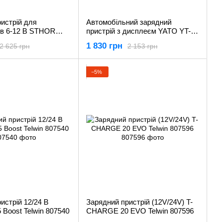
истрій для
Автомобільний зарядний
ів 6-12 В STHOR
пристрій з дисплеєм YATO YT-
83033
1 830 грн
2 625 грн
2 153 грн
−5%
истрій 12/24 В
Зарядний пристрій (12V/24V) T-
5 Boost Telwin 807540
CHARGE 20 EVO Telwin 807596