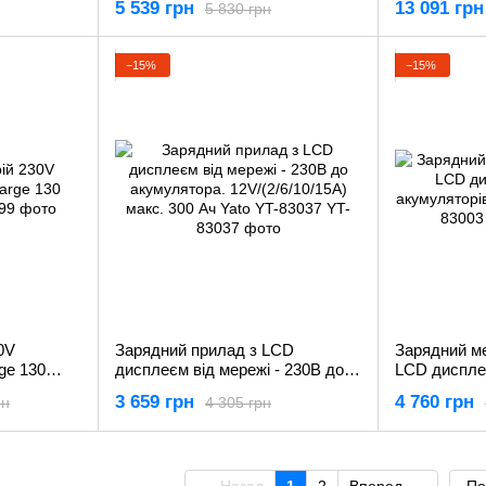
5 539 грн
13 091 грн
5 830 грн
−15%
−15%
0V
Зарядний прилад з LCD
Зарядний м
ge 130
дисплеєм від мережі - 230В до
LCD диспле
акумулятора. 12V/(2/6/10/15А)
акумуляторі
3 659 грн
4 760 грн
рн
4 305 грн
макс. 300 Aч Yato YT-83037
YT-83003