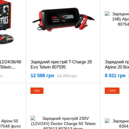
12/24/36/48
Зарядний пристрій T-Charge 26
Зарядний пр
Telwin
Evo Telwin 807595
Alpine 20 Bo
12 588 грн
8 811 грн
рн
13 250 грн
−5%
−15%