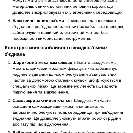
можуть мати різні властивості. Вони виготовляються з
матеріалів, стійких до хімічних речовин і корозії, що
дозволяє використовувати їх у агресивних середовищах.
Електричні швидкоз'єми
: Призначені для швидкого
з'єднання і роз'єднання електричних кабелів та проводів,
забезпечуючи надійний електричний контакт без
необхідності використання інструментів.
Конструктивні особливості швидкоз'ємних
з'єднань
Шариковий механізм фіксації
: Багато швидкоз'ємів
мають шариковий механізм фіксації, який забезпечує
надійне з'єднання шляхом блокування з'єднувальних
частин за допомогою сталевих кульок, що фіксуються в
спеціальних пазах. Це забезпечує легкість і швидкість
підключення та відключення.
Самозакриваючийся клапан
: Швидкоз'єми часто
оснащені самозакриваючимися клапанами, які
автоматично блокують потік середовища при від'єднанні
з'єднання. Це дозволяє уникнути втрати робочої рідини
або газу під час відключення.
Байонетний механізм
: Деякі швидкоз'єми використовують