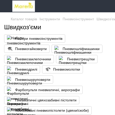
Каталог товарів
Інструменти
Пневмоінструмент
Швидкоз’є
Швидкоз’єми
Набори пневмоінструментів
Пневмогайковерти
Пневмошліфмашинки
Пневмозаклепочники
Пневмотрещітки
Пневмодрилі
Пневмомолотки
Пневмошуруповерти
Фарбопульти пневматичні, аерографи
Пневматичні цвяхозабивні пістолети
Комбіновані пневмопістолети (цвяхи/скоби)