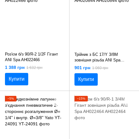
Роз'єм б/з 90/R-2 1/2F Гігант
Трійник з БС 17/Y 3/8M
ANI Spa AH022466
зовнішня різьба ANI Spa
AH020844
1 388 грн
901 грн
1 632 грн
1 060 грн
Купити
Купити
−5%
−15%