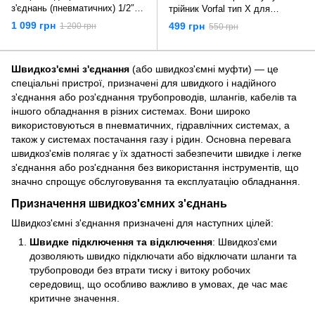
з'єднань (пневматичних) 1/2″ /
трійник Vorfal тип X для
1/4″ / 1/8″ (4-16 мм) 72 од.
компресора (тато-мама-мама-
1 099 грн
499 грн
1 200 грн
550 грн
Vorfal V09080
мама) V01171
Швидкоз'ємні з'єднання
(або швидкоз'ємні муфти) — це
спеціальні пристрої, призначені для швидкого і надійного
з'єднання або роз'єднання трубопроводів, шлангів, кабелів та
іншого обладнання в різних системах. Вони широко
використовуються в пневматичних, гідравлічних системах, а
також у системах постачання газу і рідин. Основна перевага
швидкоз'ємів полягає у їх здатності забезпечити швидке і легке
з'єднання або роз'єднання без використання інструментів, що
значно спрощує обслуговування та експлуатацію обладнання.
Призначення швидкоз'ємних з'єднань
Швидкоз'ємні з'єднання призначені для наступних цілей:
Швидке підключення та відключення
: Швидкоз'єми
дозволяють швидко підключати або відключати шланги та
трубопроводи без втрати тиску і витоку робочих
середовищ, що особливо важливо в умовах, де час має
критичне значення.