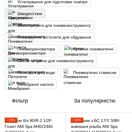
Устаткування для підготовки повітря
Швидкоз’єми
Комплектуючі для пневмоінструменту
Пневматичні пістолети для обдування
Пневмореноватори
Кусачки пневматичні
Скоби та цвяхи для пневмоінструменту
Пістолети для води
Пневматичні стамески
Мембранні насоси
Фільтр
За популярністю
−15%
−15%