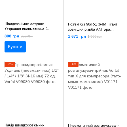
Швидкознімне латунне
Роз'єм б/з 90/R-1 3/4M Гігант
з'єднання пневматичне 2-
зовнішня різьба ANI Spa
стороннє розгалуження Ø=
AH022464
808 грн
1 671 грн
850 грн
1 966 грн
1/4" і внутр. Ø=3/8" Yato YT-
24091
Купити
−8%
−9%
Набір швидкороз'ємних
Пневматичний розгалужувач-