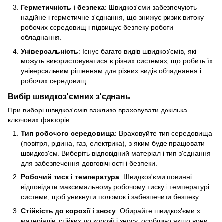
Герметичність і безпека
: Швидкоз'єми забезпечують
надійне і герметичне з'єднання, що знижує ризик витоку
робочих середовищ і підвищує безпеку роботи
обладнання.
Універсальність
: Існує багато видів швидкоз'ємів, які
можуть використовуватися в різних системах, що робить їх
універсальним рішенням для різних видів обладнання і
робочих середовищ.
Вибір швидкоз'ємних з'єднань
При виборі швидкоз'ємів важливо враховувати декілька
ключових факторів:
Тип робочого середовища
: Враховуйте тип середовища
(повітря, рідина, газ, електрика), з яким буде працювати
швидкоз'єм. Виберіть відповідний матеріал і тип з'єднання
для забезпечення довговічності і безпеки.
Робочий тиск і температура
: Швидкоз'єми повинні
відповідати максимальному робочому тиску і температурі
системи, щоб уникнути поломок і забезпечити безпеку.
Стійкість до корозії і зносу
: Обирайте швидкоз'єми з
матеріалів, стійких до корозії і зносу, особливо якщо вони