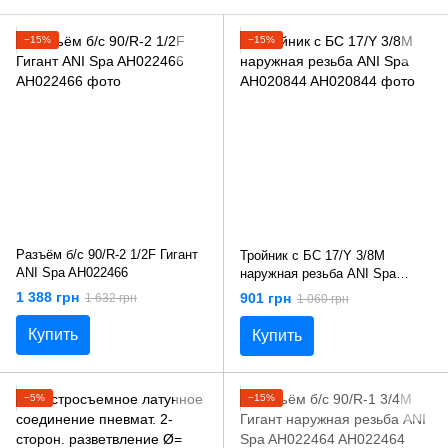
−15%
−15%
Разъём б/с 90/R-2 1/2F Гигант
Тройник с БС 17/Y 3/8M
ANI Spa AH022466
наружная резьба ANI Spa
AH020844
1 388 грн
901 грн
1 632 грн
1 060 грн
Купить
Купить
−5%
−15%