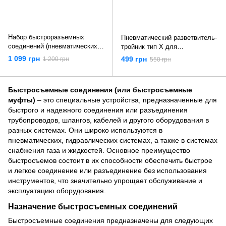
Набор быстроразъемных
Пневматический разветвитель-
соединений (пневматических)
тройник тип X для
1/2" / 1/4" / 1/8" (4-16 мм) 72
компрессора(папа-мама-мама-
1 099 грн
499 грн
1 200 грн
550 грн
ед. Vorfal V09080
мама) Vorfal V01171
Быстросъемные соединения (или быстросъемные
муфты)
– это специальные устройства, предназначенные для
быстрого и надежного соединения или разъединения
трубопроводов, шлангов, кабелей и другого оборудования в
разных системах. Они широко используются в
пневматических, гидравлических системах, а также в системах
снабжения газа и жидкостей. Основное преимущество
быстросъемов состоит в их способности обеспечить быстрое
и легкое соединение или разъединение без использования
инструментов, что значительно упрощает обслуживание и
эксплуатацию оборудования.
Назначение быстросъемных соединений
Быстросъемные соединения предназначены для следующих