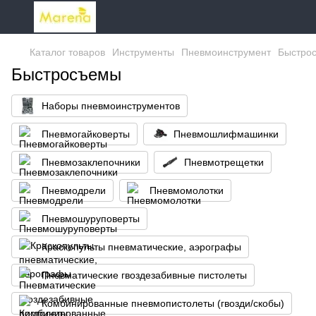
Каталог товаров
Инструменты
Пневмоинструмент
Быстро
Быстросъемы
Наборы пневмоинструментов
Пневмогайковерты
Пневмошлифмашинки
Пневмозаклепочники
Пневмотрещетки
Пневмодрели
Пневмомолотки
Пневмошуруповерты
Краскопульты пневматические, аэрографы
Пневматические гвоздезабивные пистолеты
Комбинированные пневмопистолеты (гвозди/скобы)