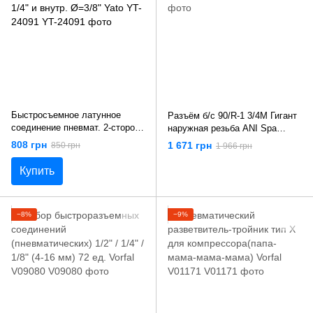
Быстросъемное латунное
Разъём б/с 90/R-1 3/4M Гигант
соединение пневмат. 2-сторон.
наружная резьба ANI Spa
разветвление Ø= 1/4" и внутр.
AH022464
808 грн
1 671 грн
850 грн
1 966 грн
Ø=3/8" Yato YT-24091
Купить
−8%
−9%