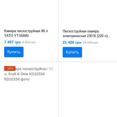
Камера пескоструйная 90 л
Пескоструйная камера
YATO YT-55840
электрическая 230 В (220 л)
0.27-0.82 МПа (424-707 л/мин)
7 497 грн
21 420 грн
8 820 грн
25 200 грн
138х 94х 58 см Yato YT-55841
Купить
Купить
−10%