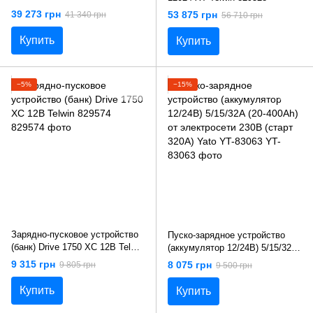
12V/24V Telwin 829343
39 273 грн
53 875 грн
41 340 грн
56 710 грн
Купить
Купить
−5%
−15%
Зарядно-пусковое устройство
Пуско-зарядное устройство
(банк) Drive 1750 XC 12В Telwin
(аккумулятор 12/24В) 5/15/32А
829574
(20-400Аh) от электросети
9 315 грн
8 075 грн
9 805 грн
9 500 грн
230В (старт 320А) Yato YT-
83063
Купить
Купить