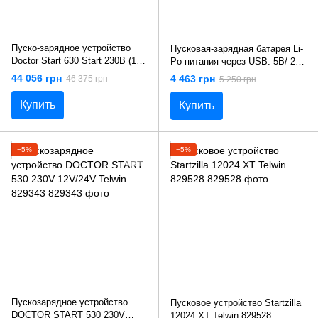
Пуско-зарядное устройство
Пусковая-зарядная батарея Li-
Doctor Start 630 Start 230В (12-
Po питания через USB: 5В/ 2А
24В) Telwin 829342
Yato YT-83082
44 056 грн
4 463 грн
46 375 грн
5 250 грн
Купить
Купить
−5%
−5%
Пускозарядное устройство
Пусковое устройство Startzilla
DOCTOR START 530 230V
12024 XT Telwin 829528