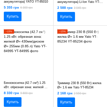
аккумулятора) YATO YT-85010
аккумулятора) Li-Ion Yato YT-
85015
5 355 грн
2 588 грн
6 300 грн
3 045 грн
Купить
Купить
−15%
−15%
Бензокосилка (42.7 см³) 1.25
Триммер 230 В (550 Вт) жилка
кВт. обрезная зона: жилкой Ø=
Ø= 1.6 мм Yato YT-85234
430мм/диском Ø= 255мм (0.85
8 330 грн
2 168 грн
9 800 грн
2 550 грн
л) Yato YT-84995
Купить
Купить