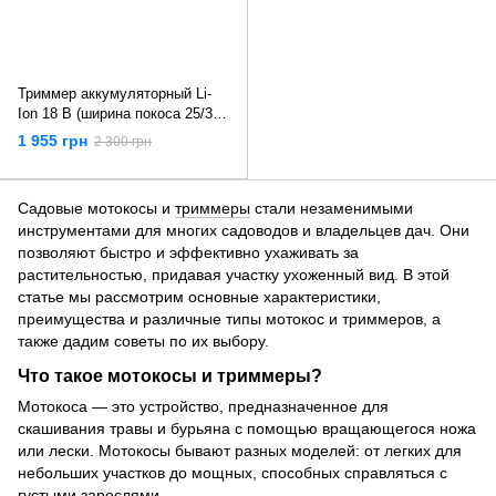
Триммер аккумуляторный Li-
Ion 18 В (ширина покоса 25/35
см) жилка Ø=1.6 мм (без
1 955 грн
2 300 грн
аккумулятора) Yato YT-85018
Садовые мотокосы и
триммеры
стали незаменимыми
инструментами для многих садоводов и владельцев дач. Они
позволяют быстро и эффективно ухаживать за
растительностью, придавая участку ухоженный вид. В этой
статье мы рассмотрим основные характеристики,
преимущества и различные типы мотокос и триммеров, а
также дадим советы по их выбору.
Что такое мотокосы и триммеры?
Мотокоса — это устройство, предназначенное для
скашивания травы и бурьяна с помощью вращающегося ножа
или лески. Мотокосы бывают разных моделей: от легких для
небольших участков до мощных, способных справляться с
густыми зарослями.