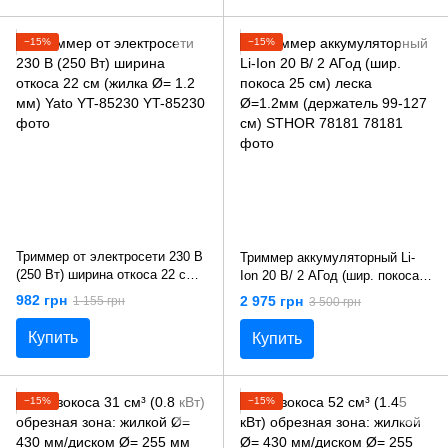
−15%
−15%
Триммер от электросети 230 В
Триммер аккумуляторный Li-
(250 Вт) ширина откоса 22 см
Ion 20 В/ 2 АГод (шир. покоса
(жилка Ø= 1.2 мм) Yato YT-
25 см) леска Ø=1.2мм
982 грн
2 975 грн
1 155 грн
3 500 грн
85230
(держатель 99-127 см) STHOR
78181
Купить
Купить
−15%
−15%