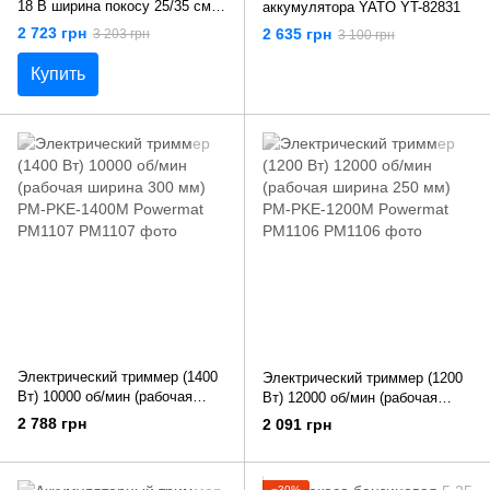
18 В ширина покосу 25/35 см
аккумулятора YATO YT-82831
(жилка Ø=1.6 мм) без
2 723 грн
2 635 грн
3 203 грн
3 100 грн
акумулятора Yato YT-85020
Купить
Электрический триммер (1400
Электрический триммер (1200
Вт) 10000 об/мин (рабочая
Вт) 12000 об/мин (рабочая
ширина 300 мм) PM-PKE-
ширина 250 мм) PM-PKE-
2 788 грн
2 091 грн
1400M Powermat PM1107
1200M Powermat PM1106
−30%