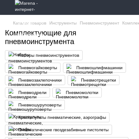
Каталог товаров
Инструменты
Пневмоинструмент
Компле
Комплектующие для
пневмоинструмента
Наборы пневмоинструментов
Пневмогайковерты
Пневмошлифмашинки
Пневмозаклепочники
Пневмотрещетки
Пневмодрели
Пневмомолотки
Пневмошуруповерты
Краскопульты пневматические, аэрографы
Пневматические гвоздезабивные пистолеты