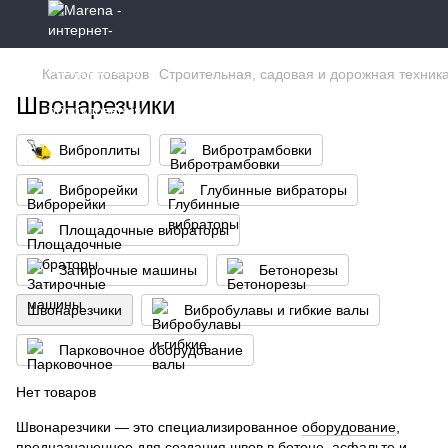
Каталог товаров
Строительная, садовая и дорожная техник
Швонарезчики
Виброплиты
Вибротрамбовки
Виброрейки
Глубинные вибраторы
Площадочные вибраторы
Затирочные машины
Бетонорезы
Швонарезчики
Вибробулавы и гибкие валы
Парковочное оборудование
Нет товаров
Швонарезчики — это специализированное
оборудование
,
предназначенное для создания швов в бетоне, асфальте и