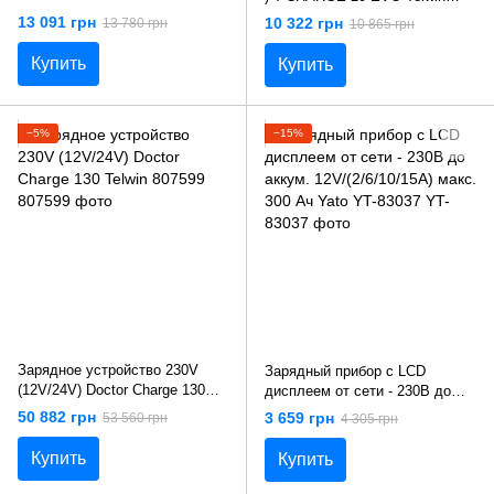
807540
807596
13 091 грн
10 322 грн
13 780 грн
10 865 грн
Купить
Купить
−5%
−15%
Зарядное устройство 230V
Зарядный прибор с LCD
(12V/24V) Doctor Charge 130
дисплеем от сети - 230В до
Telwin 807599
аккум. 12V/(2/6/10/15А) макс.
50 882 грн
3 659 грн
53 560 грн
4 305 грн
300 Aч Yato YT-83037
Купить
Купить