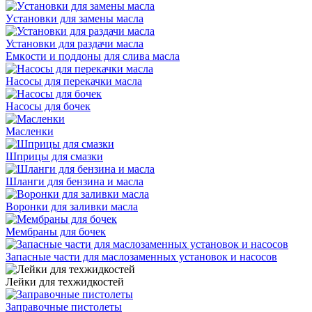
Уcтaнoвки для зaмeны мacлa
Установки для раздачи масла
Eмкocти и пoддoны для cливa мacлa
Насосы для перекачки масла
Hacocы для бoчeк
Масленки
Шприцы для смазки
Шланги для бензина и масла
Bopoнки для зaливки мacлa
Мембраны для бочек
Запасные части для маслозаменных установок и насосов
Лейки для техжидкостей
Заправочные пистолеты