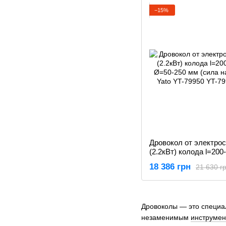
−15%
Дровокол от электрос
(2.2кВт) колода l=200
Ø=50-250 мм (сила на
18 386 грн
21 630 г
Yato YT-79950
Дровоколы — это специа
незаменимым
инструмен