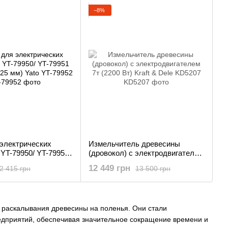
−8%
 электрических
Измельчитель древесины
YT-79950/ YT-79951
(дровокол) с электродвигателем
725 мм) Yato YT-
7т (2200 Вт) Kraft & Dele KD5207
12 449 грн
2 415 грн
13 500 грн
 раскалывания древесины на поленья. Они стали
редприятий, обеспечивая значительное сокращение времени и