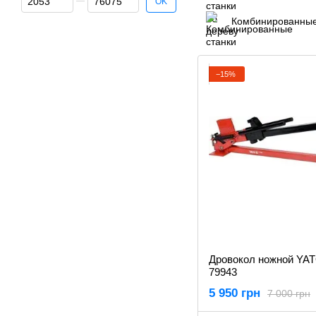
OK
Комбинированные
−15%
Дровокол ножной YAT
79943
5 950 грн
7 000 грн