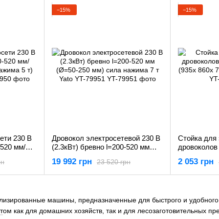
−15%
−15%
ети 230 В
Дровокол электросетевой 230 В
Стойка для
-520 мм/
(2.3кВт) бревно l=200-520 мм
дровоколов 
жима 5 т)
(Ø=50-250 мм) сила нажима 7 т
(935x 860x 
19 992 грн
2 053 грн
рн
23 520 грн
Yato YT-79951
79952
лизированные машины, предназначенные для быстрого и удобного
т
ом как для домашних хозяйств, так и для лесозаготовительных п