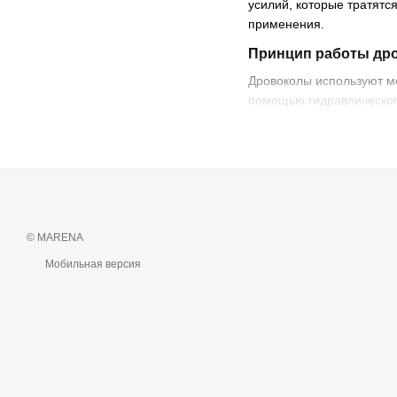
усилий, которые тратятс
применения.
Принцип работы др
Дровоколы используют ме
помощью гидравлического
скоростью.
В основе работы дровоко
включают:
Прессующий элеме
это винтовой или ры
© MARENA
Рабочая поверхнос
Мобильная версия
Рукоятка или упра
механических — ручк
Дровоколы могут быть о
мягких пород до твердых
Виды дровоколов
В зависимости от типа п