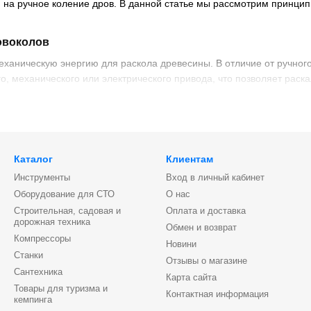
я на ручное коление дров. В данной статье мы рассмотрим принцип
овоколов
ханическую энергию для раскола древесины. В отличие от ручного 
, механического или электрического привода, что позволяет рас
ла лежит сила давления или удара, направленная на раскол ство
нт
— это элемент, который осуществляет давление на полено. В ги
Каталог
Клиентам
чажный механизм.
Инструменты
Вход в личный кабинет
ть (площадка)
— на которой располагается древесина. Она может
Оборудование для СТО
О нас
вляющий элемент
— используется для управления процессом раско
Строительная, садовая и
Оплата и доставка
дорожная техника
а.
Обмен и возврат
Компрессоры
Новини
снащены различными механизмами для регулировки силы давления,
Станки
 и высушенных поленьев.
Отзывы о магазине
Сантехника
Карта сайта
Товары для туризма и
Контактная информация
кемпинга
ривода, конструкции и особенностей работы, дровоколы можно разд