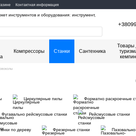
газине
Контактная информация
ркет инструментов и оборудования: инструмент,
+3809
Товары 
Компрессоры
Станки
Сантехника
туризм
ка
кемпин
овоколы
ы
Циркулярные пилы
Форматно раскроечные с
Фугавально рейсмусовые станки
Рейсмусовые станки
анки по дереву
Фрезерные станки
Пазовально