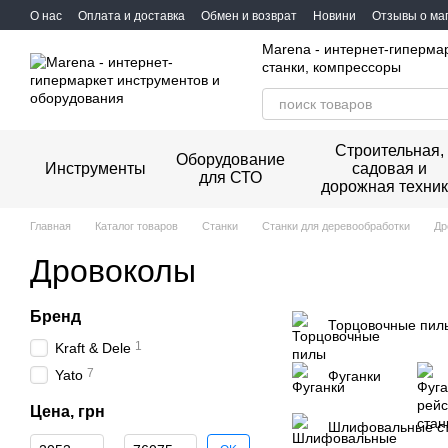
Перейти к основному контенту
О нас
Оплата и доставка
Обмен и возврат
Новини
Отзывы о ма
Marena - интернет-гиперма
станки, компрессоры
Строительная,
Оборудование
Инструменты
садовая и
для СТО
дорожная техни
Главная
Каталог товаров
Станки
Станки для деревообработки
Др
Дровоколы
Бренд
Торцовочные пил
1
Kraft & Dele
7
Yato
Фуганки
Цена, грн
Шлифовальные ст
От Цена, грн
До Цена, грн