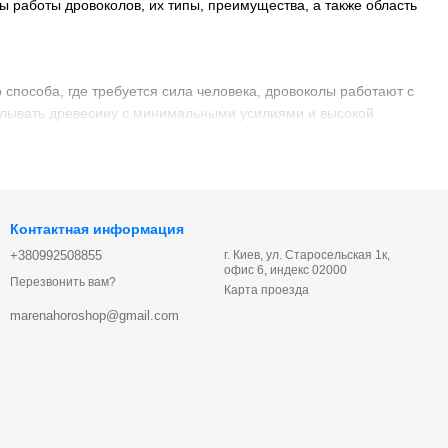
ы работы дровоколов, их типы, преимущества, а также область
способа, где требуется сила человека, дровоколы работают с
калывать древесину с минимальными усилиями и высокой
ла дерева или полена. Основные компоненты дровокола
дравлических моделях это гидроцилиндр, в механических —
Контактная информация
+380992508855
г. Киев, ул. Старосельская 1к,
 быть статичной или иметь возможность вращения.
офис 6, индекс 02000
Перезвонить вам?
Карта проезда
ла. В гидравлических моделях это обычно кнопка или рычаг, в
marenahoroshop@gmail.com
 что позволяет работать с разными видами древесины — от
елить на несколько типов.