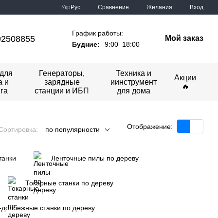
Сравнение
Укр
Рус
Желания
Вход
График работы:
92508855
Мой заказ
Будние:
9:00–18:00
для
Генераторы,
Техника и
Акции
а и
зарядные
иинструмент
🔥
га
станции и ИБП
для дома
Отображение:
Сортировка:
по популярности
танки
Ленточные пилы по дереву
Токарные станки по дереву
-долбежные станки по дереву