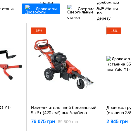
 станки
Дровоколы
Сверлильные станки
−15%
−15%
O YT-
Измельчитель пней бензиновый
Дровокол р
9 кВт (420 см³) выс/глубина
(станина 35
среза 25/ 17см (бак 6.5л) Yato
мм Yato YT-
76 075 грн
2 945 грн
89 500 грн
YT-86125