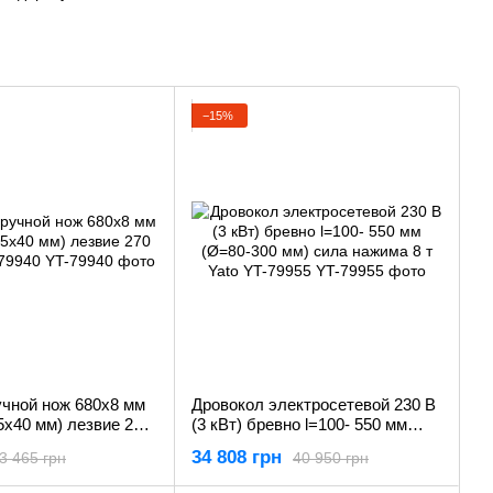
−15%
учной нож 680х8 мм
Дровокол электросетевой 230 В
5х40 мм) лезвие 270
(3 кВт) бревно l=100- 550 мм
79940
(Ø=80-300 мм) сила нажима 8 т
34 808 грн
3 465 грн
40 950 грн
Yato YT-79955