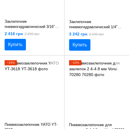
Заклепочник
Заклепочник
пневмогидравлический 3/16"
пневмогидравлический 1/4"
(2.4мм/ 3.2мм/ 4.0мм/ 4.8мм)
(3.2мм/ 4.0мм/ 4.8мм/ 6.0мм/
2 416 грн
3 242 грн
2 490 грн
3 343 грн
"AIRKRAFT" AT-6015 ()
6.4мм) "AIRKRAFT" AT-6017 ()
Купить
Купить
−15%
−15%
Пневмозаклепочник YATO YT-
Пневмозаклепочник для