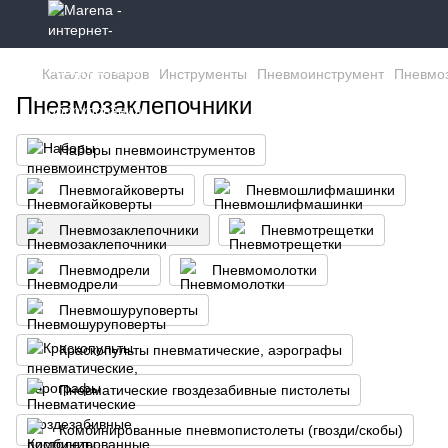
Каталог товаров
Инструменты
Пневмоинструмент
Пневмо
Пневмозаклепочники
Наборы пневмоинструментов
Пневмогайковерты
Пневмошлифмашинки
Пневмозаклепочники
Пневмотрещетки
Пневмодрели
Пневмомолотки
Пневмошуруповерты
Краскопульты пневматические, аэрографы
Пневматические гвоздезабивные пистолеты
Комбинированные пневмопистолеты (гвозди/скобы)