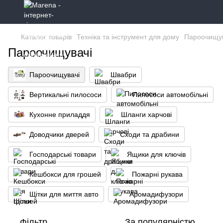
Каталог товарів
Техніка та інструмент для дому
Пароочищув
Пароочищувачі
Пароочищувачі
Швабри
Вертикальні пилососи
Пилососи автомобільні
Кухонне приладдя
Шланги харчові
Доводчики дверей
Сходи та драбини
Господарські товари
Ящики для ключів
Кешбокси для грошей
Пожарні рукава
Щітки для миття авто
Аромадифузори
Фільтр
За популярністю