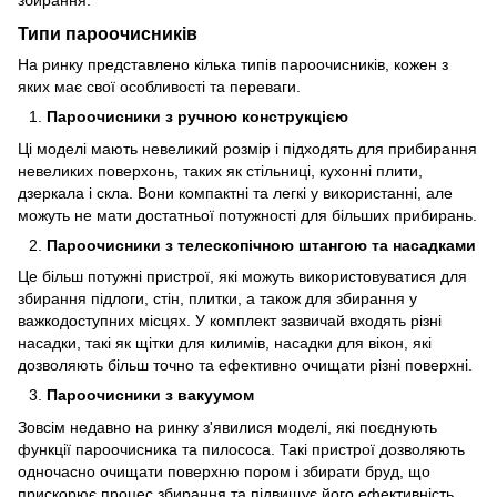
Типи пароочисників
На ринку представлено кілька типів пароочисників, кожен з
яких має свої особливості та переваги.
Пароочисники з ручною конструкцією
Ці моделі мають невеликий розмір і підходять для прибирання
невеликих поверхонь, таких як стільниці, кухонні плити,
дзеркала і скла. Вони компактні та легкі у використанні, але
можуть не мати достатньої потужності для більших прибирань.
Пароочисники з телескопічною штангою та насадками
Це більш потужні пристрої, які можуть використовуватися для
збирання підлоги, стін, плитки, а також для збирання у
важкодоступних місцях. У комплект зазвичай входять різні
насадки, такі як щітки для килимів, насадки для вікон, які
дозволяють більш точно та ефективно очищати різні поверхні.
Пароочисники з вакуумом
Зовсім недавно на ринку з'явилися моделі, які поєднують
функції пароочисника та пилососа. Такі пристрої дозволяють
одночасно очищати поверхню пором і збирати бруд, що
прискорює процес збирання та підвищує його ефективність.