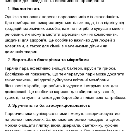
вибором для швидкого та ефективного прибирання:
Екологічність
Однією з основних переваг пароочисників є їх екологічність.
Для прибирання використовується тільки вода, і на відміну від
традиційних хімічних засобів, вам не потрібно купувати миючі
речовини, які можуть містити агресивні хімічні компоненти,
шкідливі для здоров'я. Це особливо важливо для людей з
алергіями, а також для сімей з маленькими дітьми чи
домашніх тварин.
Боротьба з бактеріями та мікробами
Гаряча пара ефективно знищує бактерії, віруси та грибки.
Дослідження показують, що температура пари може досягати
таких значень, які здатні руйнувати клітинні мембрани
більшості мікробів, що робить її чудовим інструментом для
дезінфекції. Це особливо корисно для збирання у ванній,
туалеті, на кухні, а також для боротьби з пліснявою та грибком.
Зручність та багатофункціональність
Пароочисники є універсальними і можуть використовуватися
на різних поверхнях. За допомогою різних насадок та щіток
можна очищати плитку, вікна, дзеркала, сантехніку, кухонні
поверхні, килими, меблі, навіть матраци. Вони також ідеально