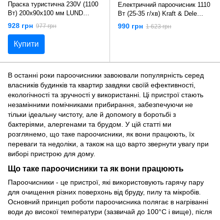
Праска туристична 230V (1100
Електричний пароочисник 1110
Вт) 200x90x100 мм LUND
Вт (25-35 г/хв) Kraft & Dele
68100
KD426
928 грн
990 грн
977 грн
1 623 грн
Купити
В останні роки пароочисники завоювали популярність серед
власників будинків та квартир завдяки своїй ефективності,
екологічності та зручності у використанні. Ці пристрої стають
незамінними помічниками прибирання, забезпечуючи не
тільки ідеальну чистоту, але й допомогу в боротьбі з
бактеріями, алергенами та брудом. У цій статті ми
розглянемо, що таке пароочисники, як вони працюють, їх
переваги та недоліки, а також на що варто звернути увагу при
виборі пристрою для дому.
Що таке пароочисники та як вони працюють
Пароочисники - це пристрої, які використовують гарячу пару
для очищення різних поверхонь від бруду, пилу та мікробів.
Основний принцип роботи пароочисника полягає в нагріванні
води до високої температури (зазвичай до 100°C і вище), після