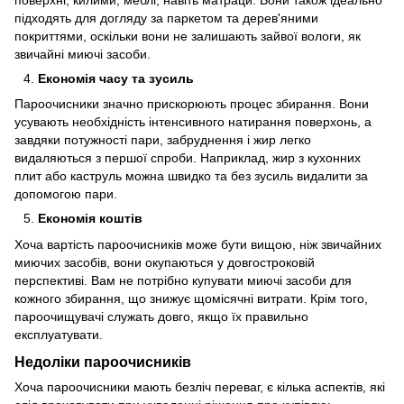
підходять для догляду за паркетом та дерев'яними
покриттями, оскільки вони не залишають зайвої вологи, як
звичайні миючі засоби.
Економія часу та зусиль
Пароочисники значно прискорюють процес збирання. Вони
усувають необхідність інтенсивного натирання поверхонь, а
завдяки потужності пари, забруднення і жир легко
видаляються з першої спроби. Наприклад, жир з кухонних
плит або каструль можна швидко та без зусиль видалити за
допомогою пари.
Економія коштів
Хоча вартість пароочисників може бути вищою, ніж звичайних
миючих засобів, вони окупаються у довгостроковій
перспективі. Вам не потрібно купувати миючі засоби для
кожного збирання, що знижує щомісячні витрати. Крім того,
пароочищувачі служать довго, якщо їх правильно
експлуатувати.
Недоліки пароочисників
Хоча пароочисники мають безліч переваг, є кілька аспектів, які