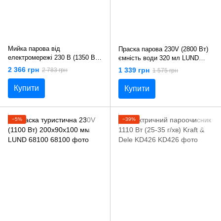
Мийка парова від
Праска парова 230V (2800 Вт)
електромережі 230 В (1350 Вт)
ємність води 320 мл LUND
ємність води 550 мл
68115
2 366 грн
1 339 грн
2 783 грн
1 575 грн
(температура 110°С ) Yato YT-
85760
Купити
Купити
−5%
−39%