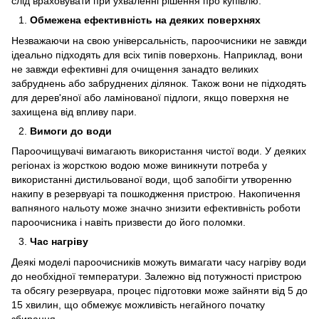
слід враховувати при ухваленні рішення про купівлю:
Обмежена ефективність на деяких поверхнях
Незважаючи на свою універсальність, пароочисники не завжди
ідеально підходять для всіх типів поверхонь. Наприклад, вони
не завжди ефективні для очищення занадто великих
забруднень або забруднених ділянок. Також вони не підходять
для дерев'яної або ламінованої підлоги, якщо поверхня не
захищена від впливу пари.
Вимоги до води
Пароочищувачі вимагають використання чистої води. У деяких
регіонах із жорсткою водою може виникнути потреба у
використанні дистильованої води, щоб запобігти утворенню
накипу в резервуарі та пошкодження пристрою. Накопичення
вапняного нальоту може значно знизити ефективність роботи
пароочисника і навіть призвести до його поломки.
Час нагріву
Деякі моделі пароочисників можуть вимагати часу нагріву води
до необхідної температури. Залежно від потужності пристрою
та обсягу резервуара, процес підготовки може зайняти від 5 до
15 хвилин, що обмежує можливість негайного початку
збирання.