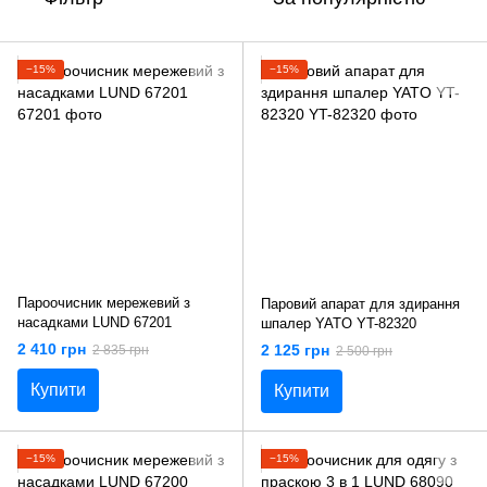
−15%
−15%
Пароочисник мережевий з
Паровий апарат для здирання
насадками LUND 67201
шпалер YATO YT-82320
2 410 грн
2 125 грн
2 835 грн
2 500 грн
Купити
Купити
−15%
−15%