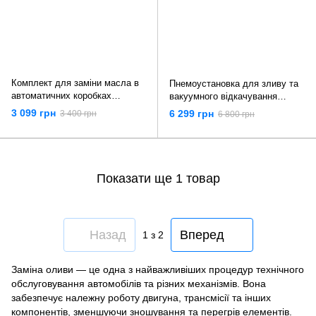
Комплект для заміни масла в
Пнемоустановка для зливу та
автоматичних коробках
вакуумного відкачування
передач 8 л. Falcon F05392
масла з мірною колбою 80 л
3 099 грн
6 299 грн
3 400 грн
6 800 грн
Kraft & Dele KD10520
Показати ще 1 товар
Назад
Вперед
1
з 2
Заміна оливи — це одна з найважливіших процедур технічного
обслуговування автомобілів та різних механізмів. Вона
забезпечує належну роботу двигуна, трансмісії та інших
компонентів, зменшуючи зношування та перегрів елементів.