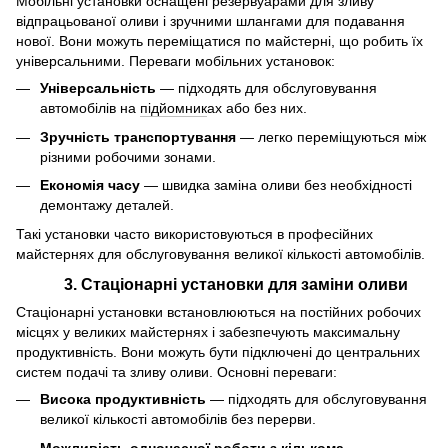
Мобільні установки оснащені резервуарами для зливу
відпрацьованої оливи і зручними шлангами для подавання
нової. Вони можуть переміщатися по майстерні, що робить їх
універсальними. Переваги мобільних установок:
Універсальність
— підходять для обслуговування
автомобілів на
підйомник
ах або без них.
Зручність транспортування
— легко переміщуються між
різними робочими зонами.
Економія часу
— швидка заміна оливи без необхідності
демонтажу деталей.
Такі установки часто використовуються в професійних
майстернях для обслуговування великої кількості автомобілів.
3.
Стаціонарні установки для заміни оливи
Стаціонарні установки встановлюються на постійних робочих
місцях у великих майстернях і забезпечують максимальну
продуктивність. Вони можуть бути підключені до центральних
систем подачі та зливу оливи. Основні переваги:
Висока продуктивність
— підходять для обслуговування
великої кількості автомобілів без перерви.
Можливість одночасної роботи з кількома