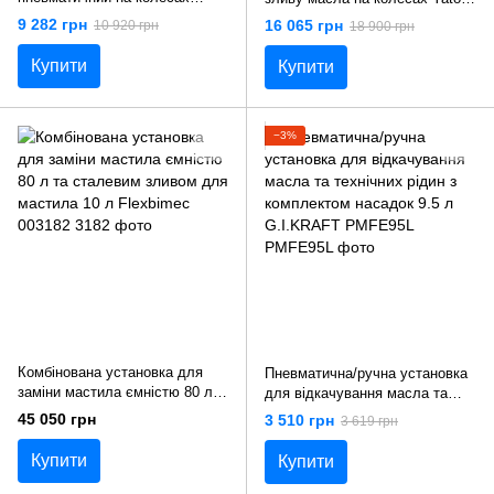
(V=65 л) 6 зондів Yato YT-
YT-07190
9 282 грн
16 065 грн
10 920 грн
18 900 грн
07191
Купити
Купити
−3%
Комбінована установка для
Пневматична/ручна установка
заміни мастила ємністю 80 л
для відкачування масла та
та сталевим зливом для
технічних рідин з комплектом
45 050 грн
3 510 грн
3 619 грн
мастила 10 л Flexbimec 003182
насадок 9.5 л G.I.KRAFT
PMFE95L
Купити
Купити