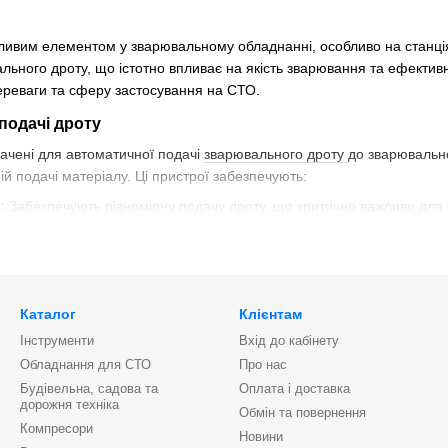
жливим елементом у зварювальному обладнанні, особливо на станція
льного дроту, що істотно впливає на якість зварювання та ефективн
 переваги та сферу застосування на СТО.
подачі дроту
начені для автоматичної подачі
зварювального дроту
до зварювально
ій подачі матеріалу. Ці пристрої забезпечують:
:
Забезпечують рівномірну подачу дроту, що критично важливо для 
ості:
Дають змогу налаштовувати швидкість подачі дроту залежно ві
ності оператора:
Автоматизація процесу подачі дає змогу скоротит
ння дроту
Каталог
Клієнтам
подачі дроту, кожен з яких має свої особливості:
Інструменти
Вхід до кабінету
 пристрої використовують механічні системи для подачі дроту. Вони 
Обладнання для СТО
Про нас
гулювання.
Будівельна, садова та
Оплата і доставка
дорожня техніка
Обмін та повернення
снащені електричними моторами, що дає змогу точно контролювати ш
Компресори
вуватися під різні вимоги.
Новини