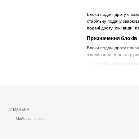
Блоки подачі дроту є ва
стабільну подачу зварюва
подачі дроту, їхні види,
Призначення блоків 
Блоки подачі дроту приз
зварювання, а не на ручн
Стабільність подачі
Регулювання швидк
Зниження стомлюва
Види блоків подава
Існує кілька типів блоків 
© MARENA
Механічні блоки:
Ці
фізичної сили для ре
Мобільна версія
Електричні блоки:
О
можуть легко налашто