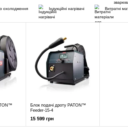
го охолодження
Індукційні нагрівачі
Витратні ма
PATON™
Блок подачі дроту PATON™
Feeder-15-4
15 599 грн