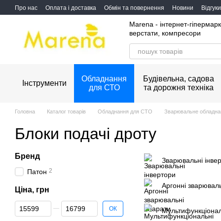
Перейти до основного контенту
Про нас
Оплата і доставка
Обмін та повернення
Новини
Відгук
Marena - інтернет-гіпермарк
верстати, компресори
Обладнання
Будівельна, садова
Інструменти
для СТО
та дорожня техніка
Головна
Каталог товарів
Обладнання для СТО
Зварювальне обладна
Блоки подачі дроту
Бренд
Зварювальні інве
2
Патон
Аргонні зварювал
Ціна, грн
Від Ціна, грн
До Ціна, грн
ОК
Мультифункціонал