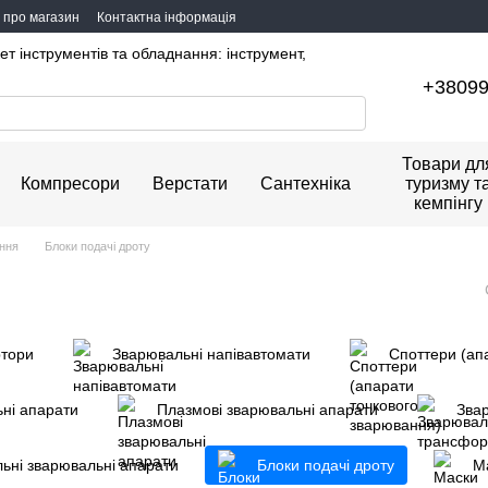
и про магазин
Контактна інформація
ет інструментів та обладнання: інструмент,
+3809
Товари дл
Компресори
Верстати
Сантехніка
туризму т
кемпінгу
ння
Блоки подачі дроту
ртори
Зварювальні напівавтомати
Споттери (ап
ьні апарати
Плазмові зварювальні апарати
Зва
ьні зварювальні апарати
Блоки подачі дроту
М