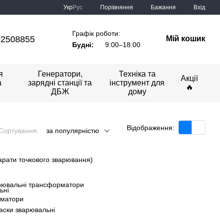
Порівняння
Укр
Рус
Бажання
Вхід
Графік роботи:
92508855
Мій кошик
Будні:
9:00–18:00
я
Генератори,
Техніка та
Акції
а
зарядні станції та
інструмент для
🔥
ДБЖ
дому
Відображення:
Сортування:
за популярністю
арати точкового зварювання)
рювальні трансформатори
аски зварювальні