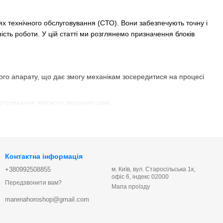
х технічного обслуговування (СТО). Вони забезпечують точну і
ість роботи. У цій статті ми розглянемо призначення блоків
го апарату, що дає змогу механікам зосередитися на процесі
отримання якісного зварного шва.
д типу зварювання і матеріалу, що підвищує гнучкість роботи.
и фізичні зусилля, пов'язані з ручною подачею.
Контактна інформація
+380992508855
м. Київ, вул. Старосільська 1к,
офіс 6, індекс 02000
прості у використанні та надійні, але можуть вимагати більше
Передзвонити вам?
Мапа проїзду
marenahoroshop@gmail.com
видкість подачі. Такі блоки зазвичай більш універсальні і