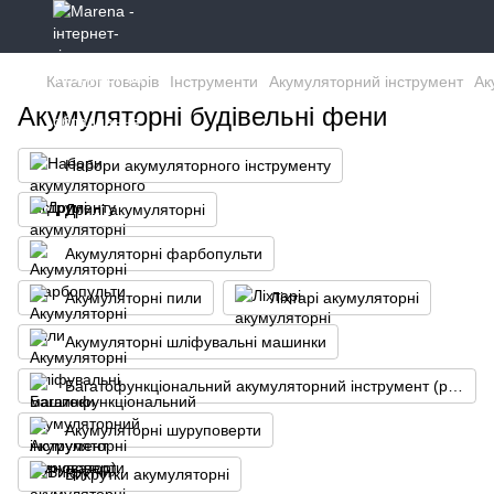
Каталог товарів
Інструменти
Акумуляторний інструмент
Ак
Акумуляторні будівельні фени
Набори акумуляторного інструменту
Дрилі акумуляторні
Акумуляторні фарбопульти
Акумуляторні пили
Ліхтарі акумуляторні
Акумуляторні шліфувальні машинки
Багатофункціональний акумуляторний інструмент (реноватор)
Акумуляторні шуруповерти
Викрутки акумуляторні