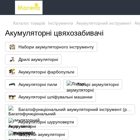
Каталог товарів
Інструменти
Акумуляторний інструмент
Ак
Акумуляторні цвяхозабивачі
Набори акумуляторного інструменту
Дрилі акумуляторні
Акумуляторні фарбопульти
Акумуляторні пили
Ліхтарі акумуляторні
Акумуляторні шліфувальні машинки
Багатофункціональний акумуляторний інструмент (реноватор)
Акумуляторні шуруповерти
Викрутки акумуляторні