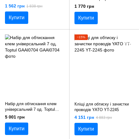
Toptul DKCA2222
1 562 грн
1 770 грн
1 838 грн
Купити
Купити
−15%
Набір для обтискання клем
Кліщі для обтиску і зачистки
універсальний 7 од. Toptul
проводів YATO YT-2245
GAAI0704
5 001 грн
4 151 грн
4 883 грн
Купити
Купити