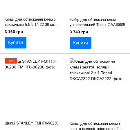
Кліщі для обтискання клем з
Набір для обтискача клем
тріскачкою 5.5-8-14-22-38 кв.
універсальний Toptul GAAI0605
мм L380 мм Toptul DKBB2315
3 166 грн
3 743 грн
Купити
Купити
−15%
Щипці STANLEY FMHT0-96230
Кліщі для обтискання клем і
зняття ізоляції тріскачкові 2 в 1