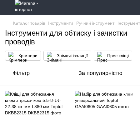
Каталог товарів
Інструменти
Ручний інструмент
Інструмент
Інструменти для обтиску і зачистки
проводів
Крімпери
Знімачі ізоляції
Прес кліщі
Фільтр
За популярністю