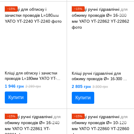
−15%
−15%
Кліщі для обтиску і зачистки
Кліщі ручні гідравлічні для
проводів L=180мм YATO YT-
обжиму проводів Ø= 16-300 мм
2240
YATO YT-22862
1 946 грн
2 805 грн
2 289 грн
3 300 грн
Купити
Купити
−15%
−15%