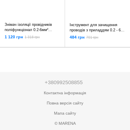
Знімач ізоляції провідників
Інструмент для зачищення
поліфункціонал 0.2-6мм²
проводів з приладдям 0.2 - 6.0
(L=225 мм) зі змінними лезами
мм² (205 мм) Kraft & Dele
1 120 грн
484 грн
1 318 грн
701 грн
обрізними Yato YT-22703
KD10543
+380992508855
Контактна інформація
Повна версія сайту
Мапа сайту
© MARENA