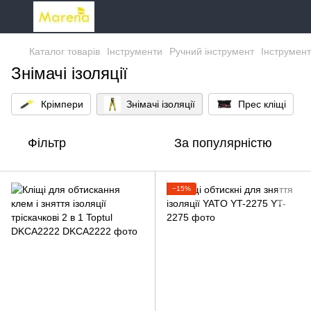
Каталог товарів
Інструменти
Ручний інструмент
Інструмент
Знімачі ізоляції
Крімпери
Знімачі ізоляції
Прес кліщі
Фільтр
За популярністю
−15%