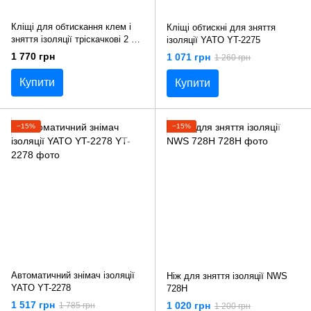
Кліщі для обтискання клем і
Кліщі обтискні для зняття
зняття ізоляції тріскачкові 2 в 1
ізоляції YATO YT-2275
Toptul DKCA2222
1 770 грн
1 071 грн
1 260 грн
Купити
Купити
−15%
−15%
Автоматичний знімач ізоляції
Ніж для зняття ізоляції NWS
YATO YT-2278
728H
1 517 грн
1 020 грн
1 785 грн
1 200 грн