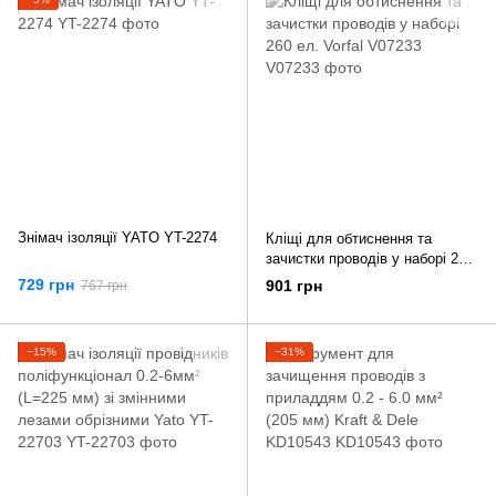
Знімач ізоляції YATO YT-2274
Кліщі для обтиснення та
зачистки проводів у наборі 260
ел. Vorfal V07233
729 грн
901 грн
767 грн
−15%
−31%