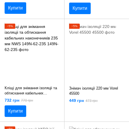
Купити
Купити
−5%
−5%
Кліщі для знімання ізоляціі та
Знімач ізоляції 220 мм Vorel
обтискання кабельних
45500
наконечників 235 мм NWS
732 грн
449 грн
770 грн
473 грн
149N-62-235
Купити
−5%