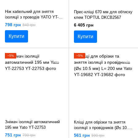
Ніж кабельний для зняття
Пpec-кліщі 670 мм для oбтиcку
ізоляції з проводів YATO YT-
клeм TOPTUL DKCB2567
2280
798 грн
6 405 грн
840 грн
Купити
Купити
−5%
−5%
Знімач ізоляції автоматичний
Кліщі для обрізки та зняття
195 мм Yato YT-22753
ізоляції з провідників (Ø≤ 10.5
мм) L= 200 мм Yato YT-19682
751 грн
561 грн
790 грн
590 грн