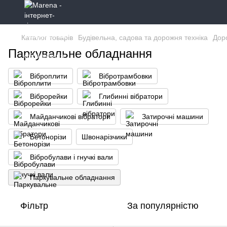
Каталог товарів
Будівельна, садова та дорожня техніка
Дор
Паркувальне обладнання
Віброплити
Вібротрамбовки
Віброрейки
Глибинні вібратори
Майданчикові вібратори
Затирочні машини
Бетонорізи
Швонарізчики
Вібробулави і гнучкі вали
Паркувальне обладнання
Фільтр
За популярністю