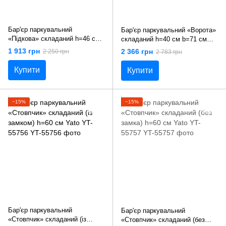
Бар'єр паркувальний
Бар'єр паркувальний «Ворота»
«Підкова» складаний h=46 см
складаний h=40 см b=71 см
b=32 см (без замку) Yato YT-
(без замка) Yato YT-55753
1 913 грн
2 366 грн
2 250 грн
2 783 грн
55749
Купити
Купити
−15%
−15%
Бар'єр паркувальний
Бар'єр паркувальний
«Стовпчик» складаний (із
«Стовпчик» складаний (без