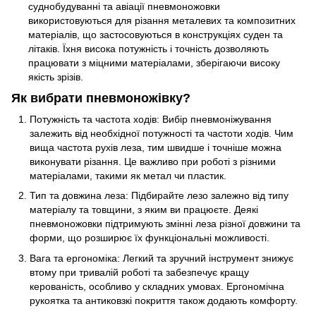
суднобудуванні та авіації пневмоножовки
використовуються для різання металевих та композитних
матеріалів, що застосовуються в конструкціях суден та
літаків. Їхня висока потужність і точність дозволяють
працювати з міцними матеріалами, зберігаючи високу
якість зрізів.
Як вибрати пневмоножівку?
Потужність та частота ходів: Вибір пневмоніжування
залежить від необхідної потужності та частоти ходів. Чим
вища частота рухів леза, тим швидше і точніше можна
виконувати різання. Це важливо при роботі з різними
матеріалами, такими як метал чи пластик.
Тип та довжина леза: Підбирайте лезо залежно від типу
матеріалу та товщини, з яким ви працюєте. Деякі
пневмоножовки підтримують змінні леза різної довжини та
форми, що розширює їх функціональні можливості.
Вага та ергономіка: Легкий та зручний інструмент знижує
втому при тривалій роботі та забезпечує кращу
керованість, особливо у складних умовах. Ергономічна
рукоятка та антиковзкі покриття також додають комфорту.