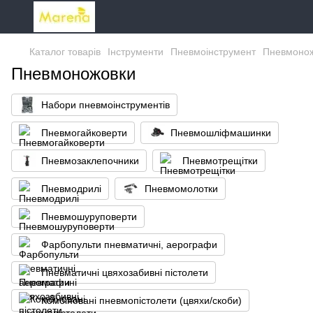
Каталог товарів
Інструменти
Пневмоінструмент
Пневмоно
Пневмоножовки
Набори пневмоінструментів
Пневмогайковерти
Пневмошліфмашинки
Пневмозаклепочники
Пневмотрещітки
Пневмодрилі
Пневмомолотки
Пневмошуруповерти
Фарбопульти пневматичні, аерографи
Пневматичні цвяхозабивні пістолети
Комбіновані пневмопістолети (цвяхи/скоби)