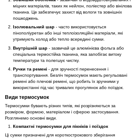
міцних матеріалів, таких як нейлон, поліестер або вінілова
тканина. Це забезпечує захист від вологи та зовнішніх
пошкоджень.
Ізолювальний шар
- часто використовується
пінополіуретан або інші теплоізоляційні матеріали, які
утримують холод або тепло всередині сумки.
Внутрішній шар
- зазвичай це алюмінієва фольга або
спеціальна термостійка тканина, яка запобігає витоку
температури та полегшує чистку.
Ручки та ремені
- для зручності перенесення і
транспортування. Безліч термосумок мають регульовані
ремені або плечові ремені, що робить їх зручними у
використанні під час тривалих прогулянок або поїздок.
Види термосумок
Термосумки бувають різних типів, які розрізняються за
розміром, формою, матеріалом і сферою застосування.
Розглянемо основні види.
Компактні термосумки для пікніків і поїздок
Ці сумки призначені для короткострокового зберігання