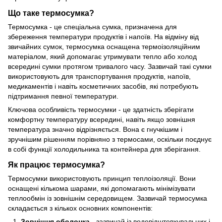
Що таке термосумка?
Термосумка - це спеціальна сумка, призначена для
збереження температури продуктів і напоїв. На відміну від
звичайних сумок, термосумка оснащена термоізоляційним
матеріалом, який допомагає утримувати тепло або холод
всередині сумки протягом тривалого часу. Зазвичай такі сумки
використовують для транспортування продуктів, напоїв,
медикаментів і навіть косметичних засобів, які потребують
підтримання певної температури.
Ключова особливість термосумки - це здатність зберігати
комфортну температуру всередині, навіть якщо зовнішня
температура значно відрізняється. Вона є гнучкішим і
зручнішим рішенням порівняно з термосами, оскільки поєднує
в собі функції холодильника та контейнера для зберігання.
Як працює термосумка?
Термосумки використовують принцип теплоізоляції. Вони
оснащені кількома шарами, які допомагають мінімізувати
теплообмін із зовнішнім середовищем. Зазвичай термосумка
складається з кількох основних компонентів:
Зовнішня оболонка
- зазвичай із водовідштовхувальних і