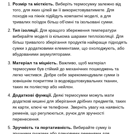
Розмір та місткість.
Виберіть термосумку залежно від
того, для яких цілей ви її використовуватимете. Для
походів на пікнік підійдуть компактні моделі, а для
тривалих поїздок більш об'ємні та ізольовані сумки.
Тип ізоляції.
Для кращого збереження температури
вибирайте моделі із кількома шарами теплоізоляції. Для
більш тривалого зберігання продуктів найкраще підходять
сумки з додатковими елементами, що охолоджують, або
вбудованими акумуляторами.
Матеріал та міцність.
Важливо, щоб матеріал
термосумки був стійкий до механічних пошкоджень та
легко чистився. Добре себе зарекомендували сумки із
зовнішнім покриттям із водовідштовхувальних тканин,
таких як поліестер або нейлон.
Додаткові функції.
Деякі термосумки можуть мати
додаткові кишені для зберігання дрібних предметів, таких
як карти, ключі чи телефони. Зверніть увагу на наявність
ременів, що регулюються, ручок для зручності
перенесення.
Зручність та портативність.
Вибирайте сумку із
зручними ручками або плечовими ременями для