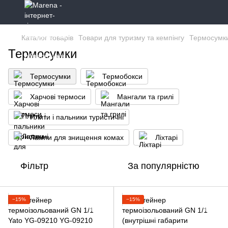
Каталог товарів
Товари для туризму та кемпінгу
Термосумк
Термосумки
Термосумки
Термобокси
Харчові термоси
Мангали та грилі
Плити і пальники туристичні
Лампи для знищення комах
Ліхтарі
Фільтр
За популярністю
−15%
−15%