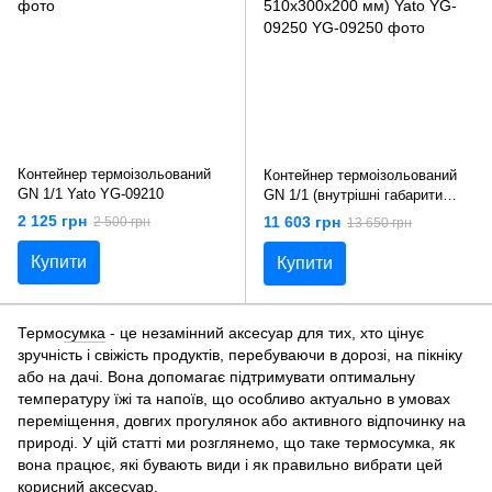
Контейнер термоізольований
Контейнер термоізольований
GN 1/1 Yato YG-09210
GN 1/1 (внутрішні габарити
510х300х200 мм) Yato YG-
2 125 грн
11 603 грн
2 500 грн
13 650 грн
09250
Купити
Купити
Термо
сумка
- це незамінний аксесуар для тих, хто цінує
зручність і свіжість продуктів, перебуваючи в дорозі, на пікніку
або на дачі. Вона допомагає підтримувати оптимальну
температуру їжі та напоїв, що особливо актуально в умовах
переміщення, довгих прогулянок або активного відпочинку на
природі. У цій статті ми розглянемо, що таке термосумка, як
вона працює, які бувають види і як правильно вибрати цей
корисний аксесуар.