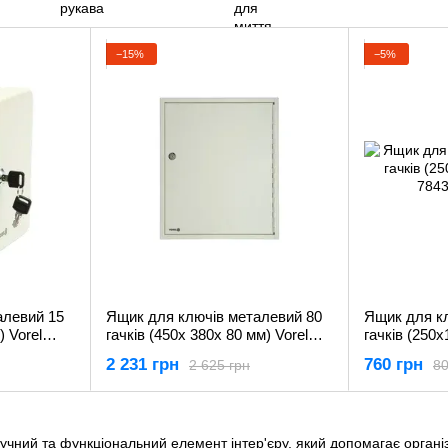
−15%
−5%
алевий 15
Ящик для ключів металевий 80
Ящик для к
) Vorel
гачків (450х 380х 80 мм) Vorel
гачків (250х
78436
78434
2 231 грн
760 грн
2 625 грн
80
учний та функціональний елемент інтер'єру, який допомагає організ