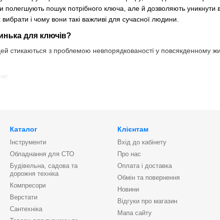
льки полегшують пошук потрібного ключа, але й дозволяють уникнути в
х вибрати і чому вони такі важливі для сучасної людини.
инька для ключів?
людей стикаються з проблемою невпорядкованості у повсякденному ж
ня:
ру.
Зберігання ключів у ящиках допомагає позбутися хаосу, який мож
я ключів – це продумане рішення для швидкого доступу до необхідн
лежать на видному місці, це може стати потенційним ризиком безпек
доступу до ключів стороннім.
Каталог
Клієнтам
Інструменти
Вхід до кабінету
.
Невеликі, часто використовувані ключі (наприклад, від поштової с
в спеціальному місці. Скринька допомагає зберегти їх у хорошому ст
Обладнання для СТО
Про нас
Будівельна, садова та
Оплата і доставка
учність.
Хороша скринька для ключів не тільки зручна у використанн
дорожня техніка
Обмін та повернення
лей дозволяє підібрати оптимальний варіант для будь-яких потреб.
Компресори
Новини
лючів
Верстати
Відгуки про магазин
Сантехніка
ають різних типів, що дозволяє вибрати найкращий для конкретних 
Мапа сайту