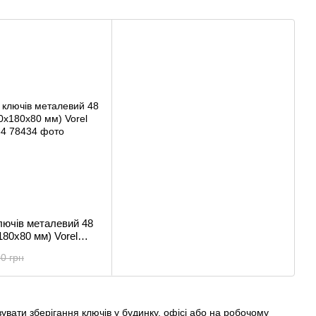
лючів металевий 48
180х80 мм) Vorel
0 грн
увати зберігання ключів у будинку, офісі або на робочому