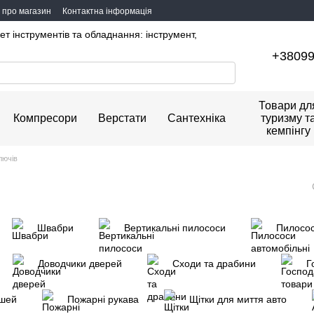
и про магазин
Контактна інформація
ет інструментів та обладнання: інструмент,
+3809
Товари дл
Компресори
Верстати
Сантехніка
туризму т
кемпінгу
лючів
Швабри
Вертикальні пилососи
Пилосос
Доводчики дверей
Сходи та драбини
Г
ошей
Пожарні рукава
Щітки для миття авто