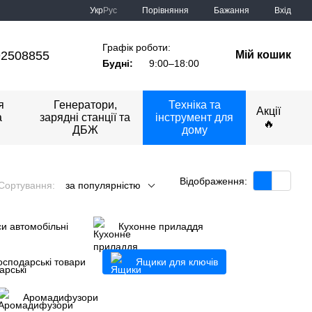
Порівняння
Укр
Рус
Бажання
Вхід
Графік роботи:
92508855
Мій кошик
Будні:
9:00–18:00
я
Генератори,
Техніка та
Акції
а
зарядні станції та
інструмент для
🔥
ДБЖ
дому
Відображення:
Сортування:
за популярністю
и автомобільні
Кухонне приладдя
осподарські товари
Ящики для ключів
Аромадифузори