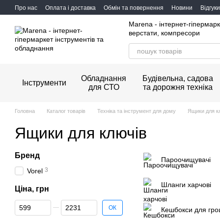
Перейти до основного контенту
Про нас
Оплата і доставка
Обмін та повернення
Новини
Відгук
Marena - інтернет-гіпермарк
верстати, компресори
Обладнання
Будівельна, садова
Інструменти
для СТО
та дорожня техніка
Головна
Каталог товарів
Техніка та інструмент для дому
Ящики для к
Ящики для ключів
Бренд
Пароочищувачі
3
Vorel
Шланги харчові
Ціна, грн
Від Ціна, грн
До Ціна, грн
ОК
Кешбокси для гр