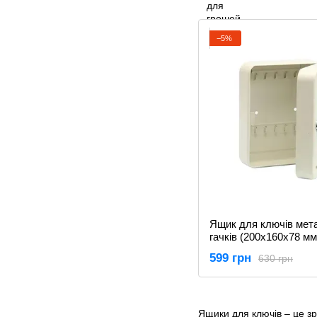
−5%
Ящик для ключів мет
гачків (200х160х78 мм
78432
599 грн
630 грн
Ящики
для ключів – це зр