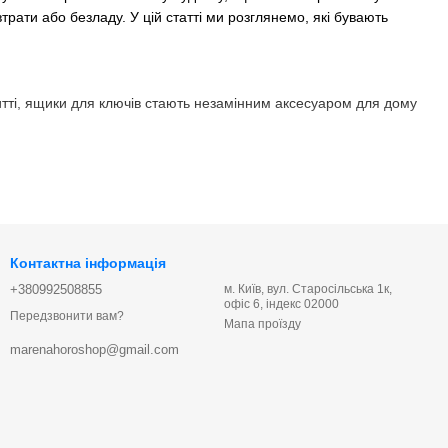
трати або безладу. У цій статті ми розглянемо, які бувають
итті, ящики для ключів стають незамінним аксесуаром для дому
е виникнути при зберіганні ключів у кишенях, столах або
их ключів.
и. Скринька із замком або кількома рівнями захисту
Контактна інформація
+380992508855
м. Київ, вул. Старосільська 1к,
криньки або сараю) можуть легко загубитися або пошкодитися,
офіс 6, індекс 02000
ані.
Передзвонити вам?
Мапа проїзду
і, але й може служити довгі роки, якщо обрана правильно.
marenahoroshop@gmail.com
умов.