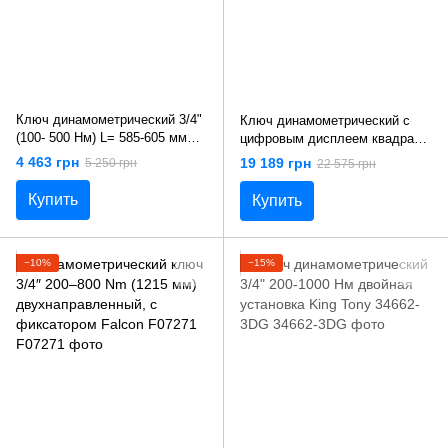
Ключ динамометрический 3/4"
Ключ динамометрический с
(100- 500 Нм) L= 585-605 мм
цифровым дисплеем квадрат
Yato YT-07680
3/4" (F= 42.5- 850 Нм) Yato YT-
4 463 грн
19 189 грн
5 250 грн
22 575 грн
07911
Купить
Купить
−10%
−15%