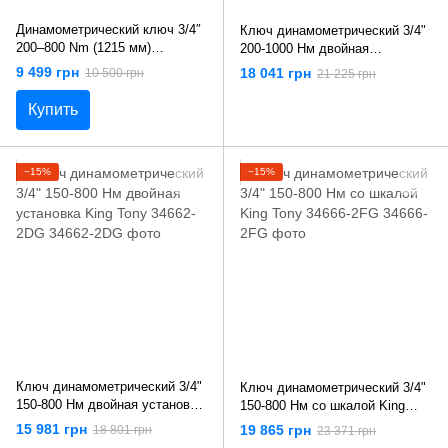
Динамометрический ключ 3/4″
Ключ динамометрический 3/4"
200–800 Nm (1215 мм)
200-1000 Нм двойная
двухнаправленный, с
установка King Tony 34662-3DG
9 499 грн
18 041 грн
10 500 грн
21 225 грн
фиксатором Falcon F07271
Купить
−15%
−15%
Ключ динамометрический 3/4"
Ключ динамометрический 3/4"
150-800 Нм двойная установка
150-800 Нм со шкалой King
King Tony 34662-2DG
Tony 34666-2FG
15 981 грн
19 865 грн
18 801 грн
23 371 грн