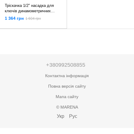
Тріскачка 1/2" насадка для
ключів динамометричних
посадка 14*18мм King Tony
1 364 грн
1 604 грн
34503204R
+380992508855
Контактна інформація
Повна версія сайту
Мапа сайту
© MARENA
Укр
Рус
,