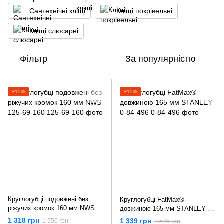
Сантехнічні кліщі
Кліщі покрівельні
Кліщі слюсарні
Фільтр
За популярністю
−15%
−15%
Круглогубці подовжені без
Круглогубці FatMax®
ріжучих кромок 160 мм NWS
довжиною 165 мм STANLEY 0-
125-69-160
84-496
1 318 грн
1 339 грн
1 550 грн
1 575 грн