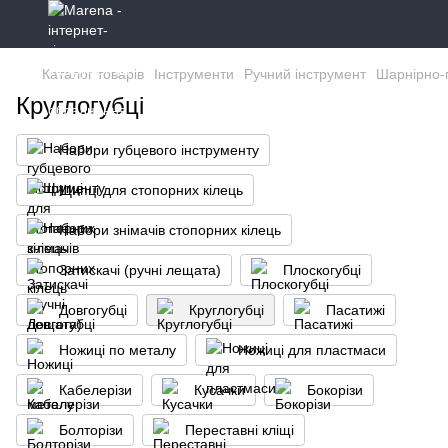
Каталог товарів
Інструменти
Ручний інструмент
Шарнірно-
Круглогубці
Набори губцевого інструменту
Щипці для стопорних кілець
Набори знімачів стопорних кілець
Затискачі (ручні лещата)
Плоскогубці
Довгогубці
Круглогубці
Пасатижі
Ножиці по металу
Ножиці для пластмаси
Кабелерізи
Кусачки
Бокорізи
Болторізи
Переставні кліщі