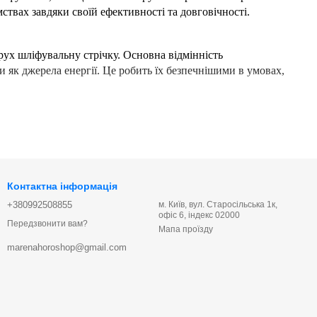
твах завдяки своїй ефективності та довговічності.
ух шліфувальну стрічку. Основна відмінність
 як джерела енергії. Це робить їх безпечнішими в умовах,
ягу стрічки і самої шліфувальної стрічки. Стрічка
делі, шліфмашина може бути оснащена системою регулювання
Контактна інформація
+380992508855
м. Київ, вул. Старосільська 1к,
умент безпечним для використання в умовах підвищеної
офіс 6, індекс 02000
Передзвонити вам?
Мапа проїзду
вантажень і зносу, що робить їх довговічними і надійними.
marenahoroshop@gmail.com
працювати у важкодоступних місцях і на складних
ння і рідше виходять з ладу, що знижує витрати на їх