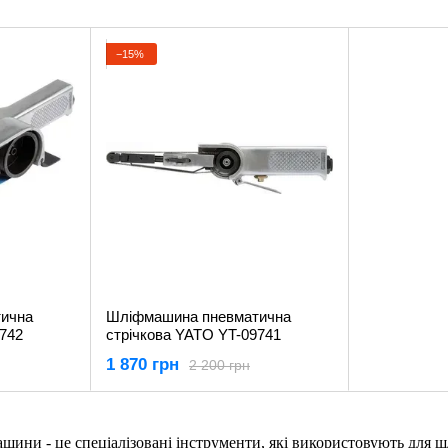
−15%
ична
Шліфмашина пневматична
9742
стрічкова YATO YT-09741
1 870 грн
2 200 грн
ини - це спеціалізовані інструменти, які використовують для шл