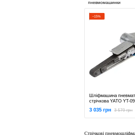
−15%
Шліфмашина пневмат
стрічкова YATO YT-0
3 035 грн
3 570 грн
Стрічкові пневмошліфмаш