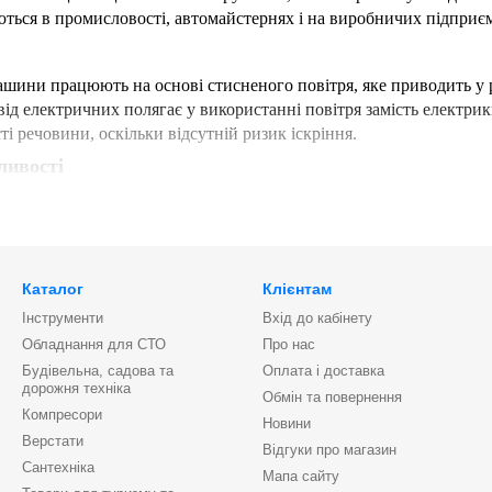
ься в промисловості, автомайстернях і на виробничих підприємс
шини працюють на основі стисненого повітря, яке приводить у р
д електричних полягає у використанні повітря замість електрики
ті речовини, оскільки відсутній ризик іскріння.
ливості
ина складається з корпусу, пневматичного приводу, системи нат
, які забезпечують натяг і направляють її рух. Залежно від мо
у точно налаштовувати режим роботи під конкретні завдання.
ання
Каталог
Клієнтам
Інструменти
Вхід до кабінету
ь електрики в конструкції знижує ризик загорянь і робить інстр
Обладнання для СТО
Про нас
Будівельна, садова та
Оплата і доставка
ічність:
Пневматичні інструменти мають високу стійкість до пере
дорожня техніка
Обмін та повернення
Компресори
ність:
Легкий і компактний корпус пневмошліфмашин дає змогу 
Новини
Верстати
Відгуки про магазин
Сантехніка
матичні інструменти, як правило, потребують менше обслуговува
Мапа сайту