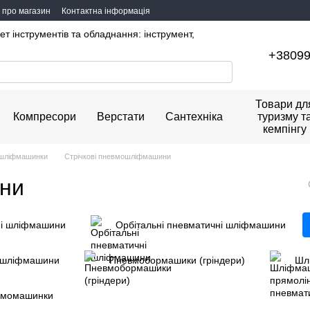
и про магазин
Контактна інформація
ет інструментів та обладнання: інструмент,
+3809
Товари дл
Компресори
Верстати
Сантехніка
туризму т
кемпінгу
шліфмашинки
Стрічкові пневмошліфмашини
ини
ні шліфмашини
Орбітальні пневматичні шліфмашини
мошліфмашини
Пневмобормашики (гріндери)
Шл
евмомашинки