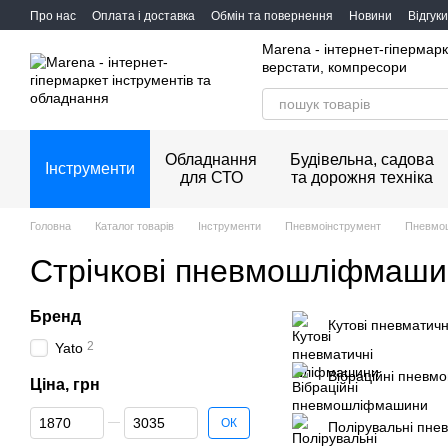
Перейти до основного контенту
Про нас
Оплата і доставка
Обмін та повернення
Новини
Відгук
Marena - інтернет-гіпермарк
верстати, компресори
Обладнання
Будівельна, садова
Інструменти
для СТО
та дорожня техніка
Головна
Каталог товарів
Інструменти
Пневмоінструмент
Пневмо
Стрічкові пневмошліфмаш
Бренд
Кутові пневматич
2
Yato
Вібраційні пнев
Ціна, грн
Від Ціна, грн
До Ціна, грн
ОК
Полірувальні пн