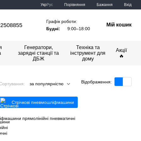
Порівняння
Укр
Рус
Бажання
Вхід
Графік роботи:
92508855
Мій кошик
Будні:
9:00–18:00
я
Генератори,
Техніка та
Акції
а
зарядні станції та
інструмент для
🔥
ДБЖ
дому
Відображення:
Сортування:
за популярністю
Стрічкові пневмошліфмашини
іфмашини прямолінійні пневматичні