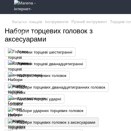
Каталог товарів
Інструменти
Ручний інструмент
Торцеві го
Набори торцевих головок з
аксесуарами
Головки торцеві шестигранні
Головки торцеві дванадцятигранні
Набори торцевих головок
Набори торцевих дванадцятигранних головок
Головки торцеві ударні
Набори ударних торцевих головок
Набори торцевих головок з аксесуарами