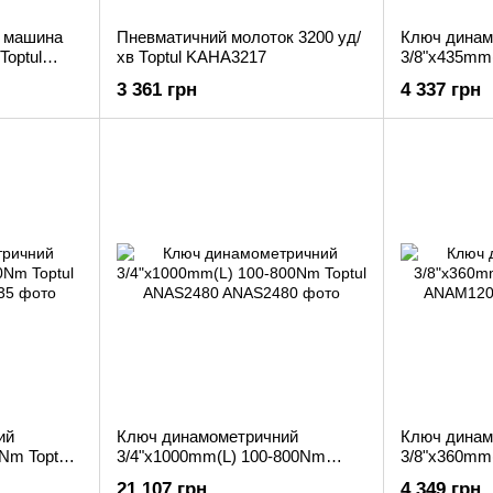
а машина
Пневматичний молоток 3200 уд/
Ключ динам
Toptul
хв Торtul KAHA3217
3/8"x435mm(
ANAS1211
3 361 грн
4 337 грн
ий
Ключ динамометричний
Ключ динам
Nm Toptul
3/4"x1000mm(L) 100-800Nm
3/8"x360mm(
Toptul ANAS2480
ANAM1205
21 107 грн
4 349 грн