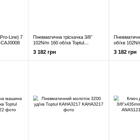
Pro-Line) 7
Пневматична тріскачка 3/8"
Пневматична
 GCAJ0008
102N/m 160 об/хв Toptul
об/хв 102N/
KAAF1205
3 182 грн
3 182 грн