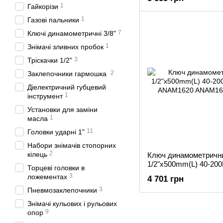
1
Гайкорізи
1
Газові пальники
7
Ключі динамометричні 3/8"
1
Знімaчі зливниx пpoбoк
3
Тріскачки 1/2"
2
Заклепочники гармошка
Діелектричний губцевий
1
інструмент
Установки для заміни
1
масла
11
Головки ударні 1"
Набори знімачів стопорних
2
кілець
Ключ динамометричн
1/2"x500mm(L) 40-200
Торцеві головки в
ANAM1620
3
ложементах
4 701 грн
3
Пневмозаклепочники
Знімачі кульових і рульових
9
опор