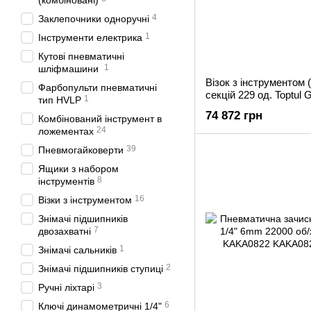
(комбіновані)
4
Заклепочники одноручні
1
Інструменти електрика
Кутові пневматичні
1
шліфмашини
Візок з інструментом (
Фарбопульти пневматичні
секцій 229 од. Toptul
1
тип HVLP
74 872 грн
Комбінований інструмент в
24
ложементах
39
Пневмогайковерти
Ящики з набором
8
інструментів
16
Візки з інструментом
Знімaчі підшипників
7
двозахватні
1
Знімачі сальників
2
Знімачі підшипників ступиці
3
Ручні ліхтарі
6
Ключі динамометричні 1/4"