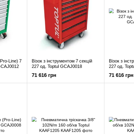
Pro-Line) 7
Візок з інструментом 7 секцій
Візок з інст
 GCAJ0012
227 од. Toptul GCAJ0018
227 од. Top
71 616 грн
71 616 грн