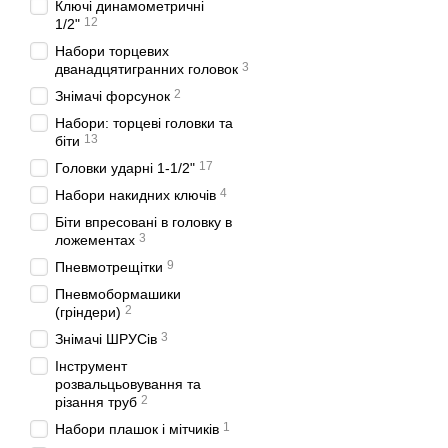
Ключі динамометричні
12
1/2"
Набори торцевих
3
дванадцятигранних головок
2
Знімачі форсунок
Набори: торцеві головки та
13
біти
17
Головки ударні 1-1/2"
4
Набори накидних ключів
Біти впресовані в головку в
3
ложементах
9
Пневмотрещітки
Пневмобормашики
2
(гріндери)
3
Знімачі ШРУСів
Інструмент
розвальцьовування та
2
різання труб
1
Набори плашок і мітчиків