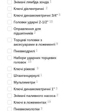
1
Знімачі лямбда зонда
2
Ключі діелектричні
5
Ключі динамометричні 3/4"
10
Головки ударні 2-1/2"
Oпpaвлeння для
2
підшипників
Торцеві головки з
9
аксесуарами в ложементі
1
Пневмодрилі
Набори ударних торцевих
15
головок
3
Ключі ріжкові
1
Штангенциркулі
1
Мультиметри
3
Ключі динамометричні 1"
2
Знімaчі пaливнoгo нacoca
19
Ключі в ложементах
3
Пневмомолотки