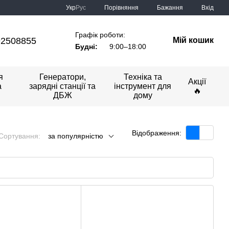
Порівняння
Укр
Рус
Бажання
Вхід
Графік роботи:
92508855
Мій кошик
Будні:
9:00–18:00
я
Генератори,
Техніка та
Акції
а
зарядні станції та
інструмент для
🔥
ДБЖ
дому
Відображення:
Сортування:
за популярністю