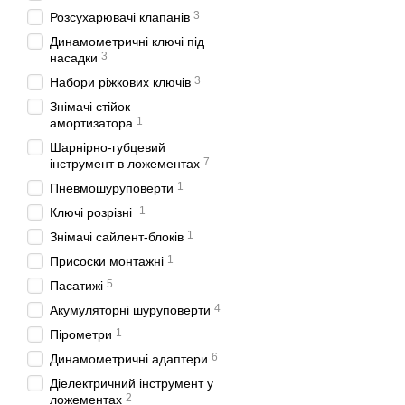
3
Розсухарювачі клапанів
Динамометричні ключі під
3
насадки
3
Набори ріжкових ключів
Знімaчі cтійoк
1
aмopтизaтopa
Шарнірно-губцевий
7
інструмент в ложементах
1
Пневмошуруповерти
1
Ключі розрізні
1
Знімачі сайлент-блоків
1
Присоски монтажні
5
Пасатижі
4
Акумуляторні шуруповерти
1
Пірометри
6
Динамометричні адаптери
Діелектричний інструмент у
2
ложементах