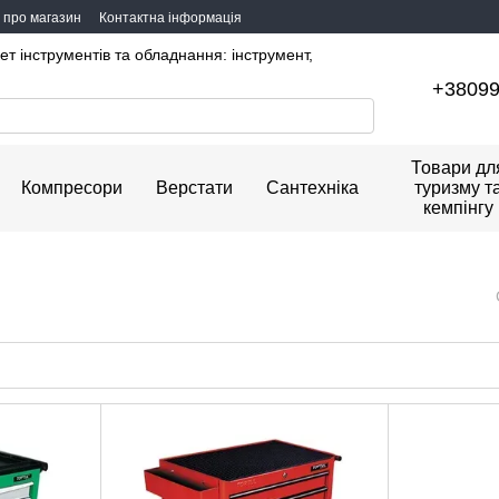
и про магазин
Контактна інформація
ет інструментів та обладнання: інструмент,
+3809
Товари дл
Компресори
Верстати
Сантехніка
туризму т
кемпінгу