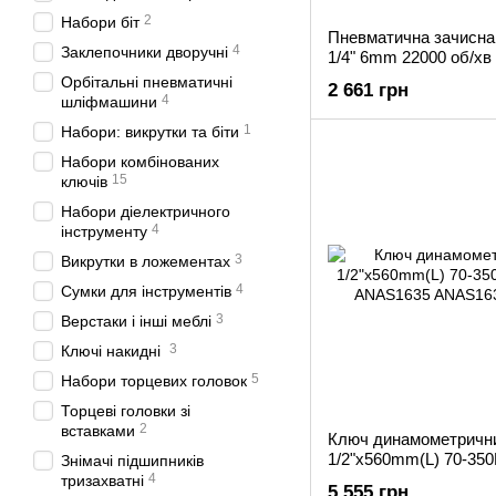
2
Набори біт
Пневматична зачисн
4
Заклепочники дворучні
1/4" 6mm 22000 об/хв 
KAKA0822
Орбітальні пневматичні
2 661 грн
4
шліфмашини
1
Набори: викрутки та біти
Набори комбінованих
15
ключів
Набори діелектричного
4
інструменту
3
Викрутки в ложементах
4
Сумки для інструментів
3
Верстаки і інші меблі
3
Ключі накидні
5
Набори торцевих головок
Торцеві головки зі
2
вставками
Ключ динамометричн
1/2"x560mm(L) 70-350
Знімачі підшипників
ANAS1635
4
тризахватні
5 555 грн