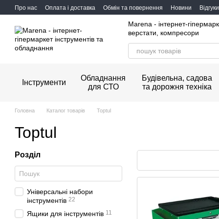
Перейти до основного контенту
Про нас
Оплата і доставка
Обмін та повернення
Новини
Відгук
Marena - інтернет-гіпермарк
верстати, компресори
Обладнання
Будівельна, садова
Інструменти
для СТО
та дорожня техніка
Головна
Каталог товарів
Toptul
Toptul
Розділ
Універсальні набори
22
інструментів
11
Ящики для інструментів