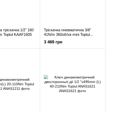
 тріскачка 1/2" 160
Тріскачка пневматична 3/8"
m Toptul KAAF1605
41N/m 360об/хв mini Toptul
KAAE1202
3 469 грн