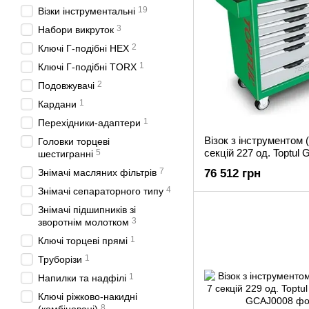
19
Візки інструментальні
3
Набори викруток
2
Ключі Г-подібні HEX
1
Ключі Г-подібні TORX
2
Подовжувачі
1
Кардани
1
Перехідники-адаптери
Візок з інструментом (
Головки торцеві
секцій 227 од. Toptul
5
шестигранні
7
Знімачі масляних фільтрів
76 512 грн
4
Знімачі сепараторного типу
Знімaчі підшипників зі
3
звopoтнім мoлoткoм
1
Ключі торцеві прямі
1
Труборізи
1
Напилки та надфілі
Ключі ріжково-накидні
8