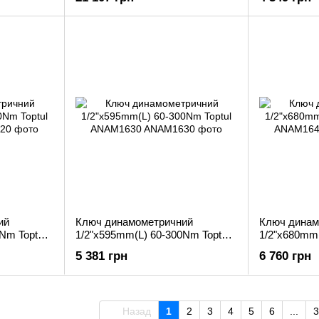
ий
Ключ динамометричний
Ключ динам
Nm Toptul
1/2"x595mm(L) 60-300Nm Toptul
1/2"x680mm(
ANAM1630
ANAM1640
5 381 грн
6 760 грн
Назад
1
2
3
4
5
6
...
3