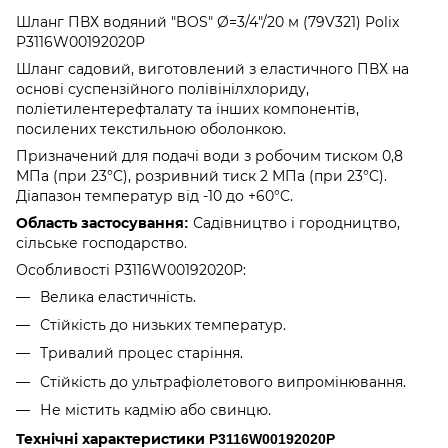
Шланг ПВХ водяний "BOS" Ø=3/4"/20 м (79V321) Polix
P3116W00192020P
Шланг садовий, виготовлений з еластичного ПВХ на
основі суспензійного полівінілхлориду,
поліетилентерефталату та інших компонентів,
посилених текстильною оболонкою.
Призначений для подачі води з робочим тиском 0,8
МПа (при 23°C), розривний тиск 2 МПа (при 23°C).
Діапазон температур від -10 до +60°C.
Садівництво і городництво,
Область застосування:
сільське господарство.
Особливості P3116W00192020P:
Велика еластичність.
Стійкість до низьких температур.
Тривалий процес старіння.
Стійкість до ультрафіолетового випромінювання.
Не містить кадмію або свинцю.
Технічні характеристики P3116W00192020P