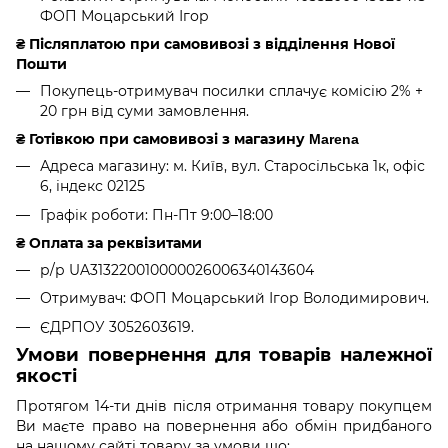
ФОП Моцарський Ігор
₴
Післяплатою при самовивозі з відділення Нової
Пошти
Покупець-отримувач посилки сплачує комісію 2% +
20 грн від суми замовлення.
₴
Готівкою при самовивозі з магазину Marena
Адреса магазину: м. Київ, вул. Старосільська 1к, офіс
6, індекс 02125
Графік роботи: Пн-Пт 9:00–18:00
₴ Оплата за реквізитами
р/р UA313220010000026006340143604
Отримувач: ФОП Моцарський Ігор Володимирович.
ЄДРПОУ 3052603619.
Умови повернення для товарів належної
якості
Протягом 14-ти днів після отримання товару покупцем
Ви маєте право на повернення або обмін придбаного
на нашому сайті товару за умови що: