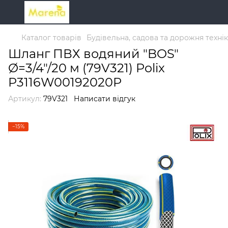
Каталог товарів
Будівельна, садова та дорожня техні
Шланг ПВХ водяний "BOS"
Ø=3/4"/20 м (79V321) Polix
P3116W00192020P
Артикул:
79V321
Написати відгук
−15%