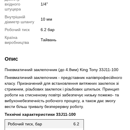
вхідного
1/4"
штуцера
Внутрішній
10 мм
діаметр шлангу
Робочий тиск
6.2 бар
Країна
Тайвань
виробництва
Опис
Пневматичний заклепочник (до 4.8мм) King Tony 33J11-100
Пневматичний заклепочник - представник напівпрофесійного
класу. Призначений для встановлення витяжних заклепок зі
стрижнем, різьбових заклепок і різьбових шпильок. Принцип
роботи на стисненому повітрі забезпечує низьку пожежо- та
вибухонебезпечність робочого процесу, а також дає змогу
вести більш тривалу безперервну роботу.
Технічні характеристики 33J11-100
Робочий тиск, бар
6.2