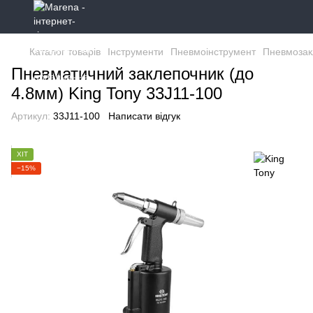
Каталог товарів
Інструменти
Пневмоінструмент
Пневмозак
Пневматичний заклепочник (до
4.8мм) King Tony 33J11-100
Артикул:
33J11-100
Написати відгук
ХІТ
−15%