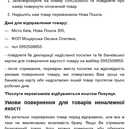
Зателефонуйте на номер 0992508855 та повідомте про
намір повернути оплачений товар
Надішліть нам товар перевізником Нова Пошта.
Дані для відправлення товару:
Місто Київ, Нова Пошта 305,
ФОП Моцарська Оксана Олегівна,
тел 0992508855
- повідомте № декларації надісланої посилки та № банківської
картки для повернення вартості товару на вайбер 0992508855
- після отримання, перевірки вмісту посилки на відповідність
умовам повернення товару, ми повертаємо Вам гроші на
банківську карту або надсилаємо інший товар протягом трьох
робочих днів.
*Послуги перевізників відбуваються коштом Покупця.
Умови повернення для товарів неналежної
якості
Ми ретельно перевіряємо товар перед відправкою, але все ж
таки не виключаємо можливість браку. Якщо Ви отримали
бракований товар, його можна повернути або обміняти