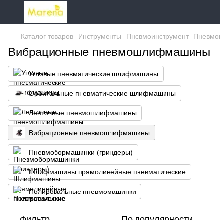
Каталог товаров
Инструменты
Пневмоинструмент
Пневмо
Вибрационные пневмошлифмашины
Угловые пневматические шлифмашины
Орбитальные пневматические шлифмашины
Ленточные пневмошлифмашины
Вибрационные пневмошлифмашины
Пневмобормашинки (гриндеры)
Шлифмашины прямолинейные пневматические
Полировальные пневмомашинки
Фильтр
По популярности