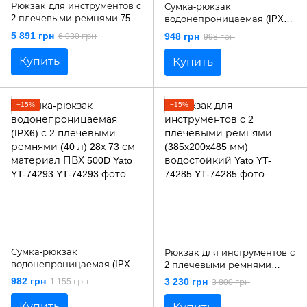
Рюкзак для инструментов с
Сумка-рюкзак
2 плечевыми ремнями 75
водонепроницаемая (IPX6)
карманов (385x200x485 мм)
с 2 плечевыми ремнями (30
5 891 грн
948 грн
6 930 грн
998 грн
из армированного
л) 28х 63 см материал ПВХ
нейлона Yato YT-74283
500D Yato YT-74292
Купить
Купить
−15%
−15%
Сумка-рюкзак
Рюкзак для инструментов с
водонепроницаемая (IPX6)
2 плечевыми ремнями
с 2 плечевыми ремнями (40
(385x200x485 мм)
982 грн
3 230 грн
1 155 грн
3 800 грн
л) 28х 73 см материал ПВХ
водостойкий Yato YT-74285
500D Yato YT-74293
Купить