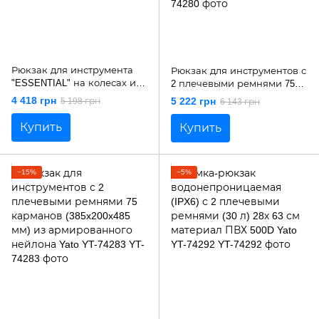
Рюкзак для инструмента
Рюкзак для инструментов с
"ESSENTIAL" на колесах и с
2 плечевыми ремнями 75
телескоп. ручкой/
карманов (370х180х460 мм)
4 418 грн
5 222 грн
5 198 грн
6 143 грн
грузоподъем- 15 кг STANLEY
из армированного нейлона
STST83307-1
Yato YT-74280
Купить
Купить
−15%
−5%