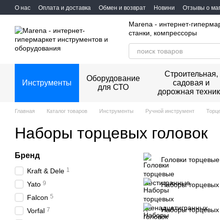
Перейти к основному контенту
О нас
Оплата и доставка
Обмен и возврат
Новини
Отзывы о ма
Marena - интернет-гиперма
станки, компрессоры
Строительная,
Оборудование
Инструменты
садовая и
для СТО
дорожная техни
Главная
Каталог товаров
Инструменты
Ручной инструмент
Торце
Наборы торцевых головок
Бренд
Головки торцевы
1
Kraft & Dele
9
Yato
Наборы торцевых 
5
Falcon
Наборы торцевых 
7
Vorfal