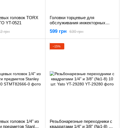
евых головок TORX
Головки торцевые для
TO YT-0521
обслуживания инжекторных
помп YATO YT-17525
599 грн
2 грн
630 грн
−15%
вых головок 1/4" из
Резьбонарезные переходники с
 предметов Stanley
квадратами 1/4" и 3/8" (№1-8) 10