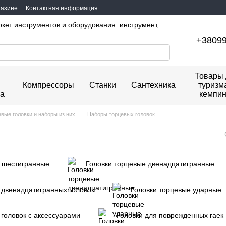
газине
Контактная информация
ркет инструментов и оборудования: инструмент,
+3809
Товары 
Компрессоры
Станки
Сантехника
туризм
ка
кемпин
вые головки и наборы из них
Наборы торцевых головок
е шестигранные
Головки торцевые двенадцатигранные
двенадцатигранных головок
Головки торцевые ударные
головок с аксессуарами
Головки для поврежденных гаек