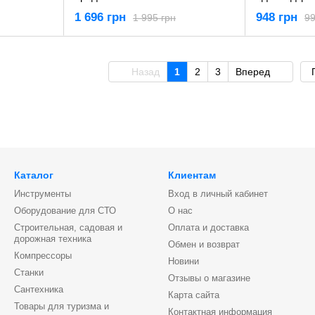
STMT82671-0
STMT82666
1 696 грн
948 грн
1 995 грн
99
Назад
1
2
3
Вперед
Каталог
Клиентам
Инструменты
Вход в личный кабинет
Оборудование для СТО
О нас
Строительная, садовая и
Оплата и доставка
дорожная техника
Обмен и возврат
Компрессоры
Новини
Станки
Отзывы о магазине
Сантехника
Карта сайта
Товары для туризма и
Контактная информация