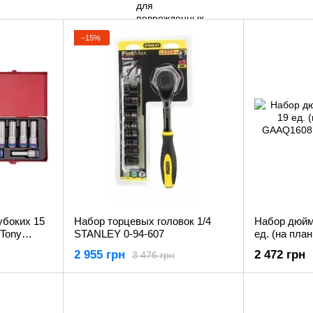
−15%
убоких 15
Набор торцевых головок 1/4
Набор дюймо
 Tony
STANLEY 0-94-607
ед. (на план
GAAQ1608
2 955 грн
2 472 грн
3 476 грн