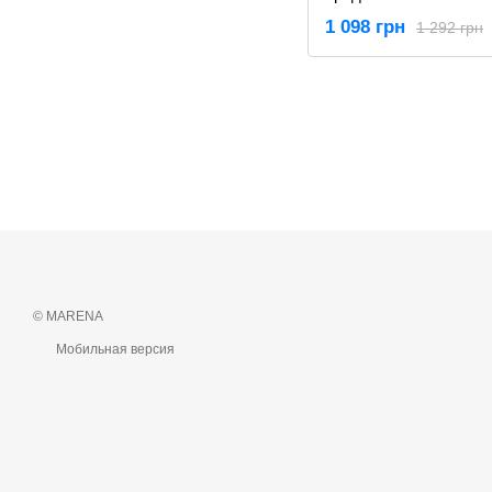
STMT82670-0
1 098 грн
1 292 грн
© MARENA
Мобильная версия