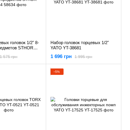
вых головок 1/2" 8-
Набор головок торцевых 1/2"
предметов STHOR
YATO YT-38681
1 696 грн
1 575 грн
1 995 грн
−5%