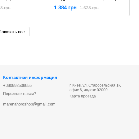
-0
шт. Yato YT-29280
1 384 грн
8 грн
1 628 грн
Показать все
Контактная информация
+380992508855
г. Киев, ул. Старосельская 1к,
офис 6, индекс 02000
Перезвонить вам?
Карта проезда
marenahoroshop@gmail.com