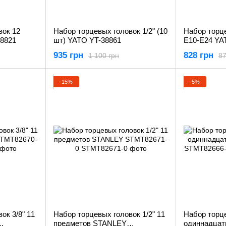
вок 12
Набор торцевых головок 1/2" (10
Набор торц
8821
шт) YATO YT-38861
Е10-Е24 YA
935 грн
828 грн
1 100 грн
87
−15%
−5%
ок 3/8" 11
Набор торцевых головок 1/2" 11
Набор торце
предметов STANLEY
одиннадцати