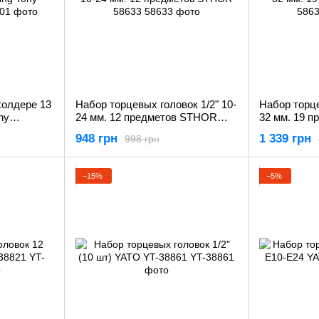
холдере 13
Набор торцевых головок 1/2" 10-
Набор торце
ny
24 мм. 12 предметов STHOR
32 мм. 19 
58633
58634
948 грн
1 339 грн
998 грн
−15%
−5%