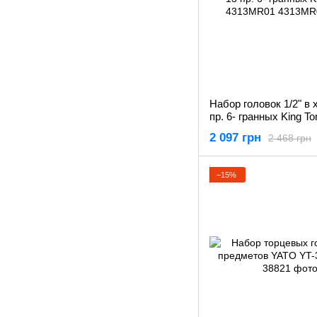
Набор головок 1/2" в 
пр. 6- гранных King To
4313MR01
2 097 грн
2 468 грн
−15%