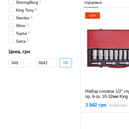
1
ShiningBerg
6
King Tony
−15%
4
Stanley
2
Sthor
5
Toptul
1
Satra
Цена, грн
От Цена, грн
До Цена, грн
OK
Набор головок 1/2" гл
пр. 6-гр. 10-32мм King
4315MR
3 842 грн
4 520 грн