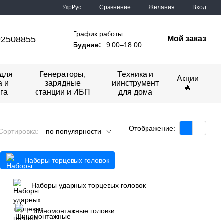
Сравнение
Укр
Рус
Желания
Вход
График работы:
92508855
Мой заказ
Будние:
9:00–18:00
для
Генераторы,
Техника и
Акции
а и
зарядные
иинструмент
🔥
га
станции и ИБП
для дома
Отображение:
Сортировка:
по популярности
Наборы торцевых головок
Наборы ударных торцевых головок
Шиномонтажные головки