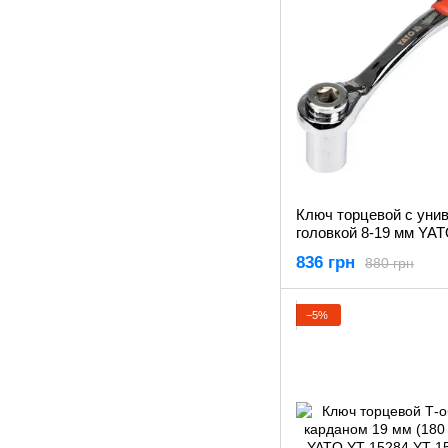
Ключ торцевой с уни
головкой 8-19 мм YAT
02400
836 грн
880 грн
−5%