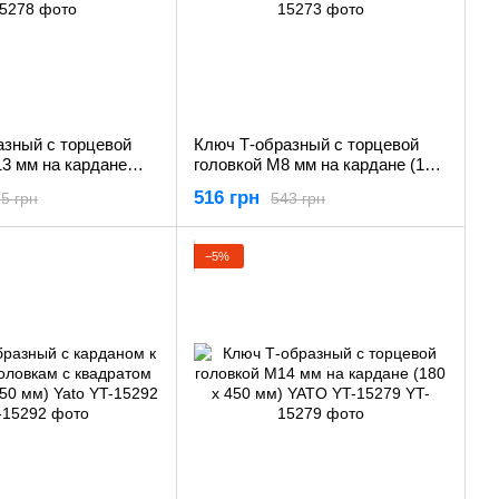
азный с торцевой
Ключ Т-образный с торцевой
3 мм на кардане
головкой М8 мм на кардане (180
мм) YATO YT-15278
х 450 мм) YATO YT-15273
516 грн
5 грн
543 грн
−5%