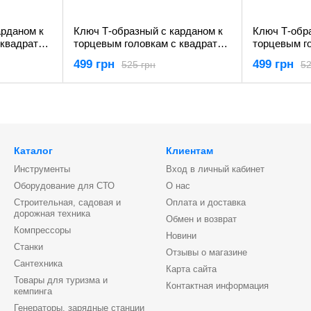
арданом к
Ключ Т-образный с карданом к
Ключ Т-обр
 квадратом
торцевым головкам с квадратом
торцевым г
to YT-15293
1/4" (180 х 450 мм) Yato YT-15291
3/8" (180 х 
499 грн
499 грн
525 грн
52
Каталог
Клиентам
Инструменты
Вход в личный кабинет
Оборудование для СТО
О нас
Строительная, садовая и
Оплата и доставка
дорожная техника
Обмен и возврат
Компрессоры
Новини
Станки
Отзывы о магазине
Сантехника
Карта сайта
Товары для туризма и
Контактная информация
кемпинга
Генераторы, зарядные станции