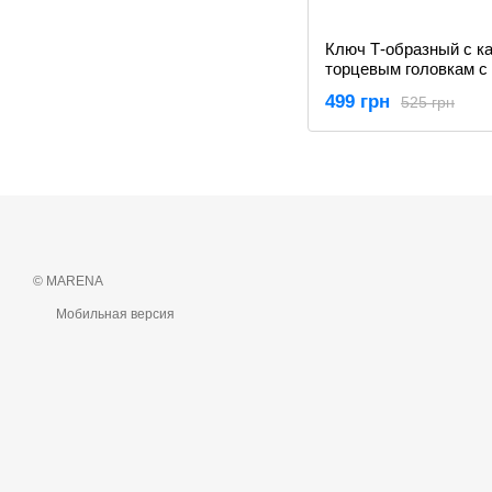
Ключ Т-образный с к
торцевым головкам с
1/2" (180 х 450 мм) Ya
499 грн
525 грн
© MARENA
Мобильная версия