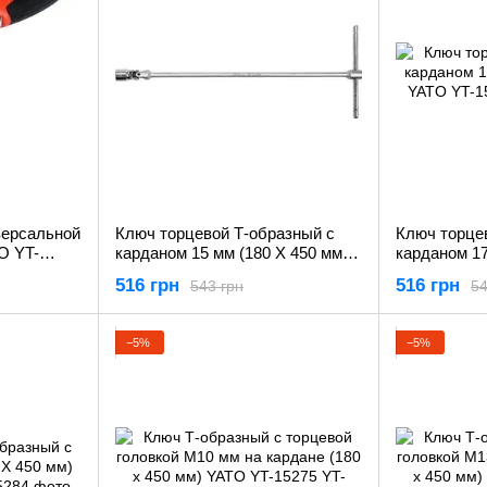
версальной
Ключ торцевой Т-образный с
Ключ торце
O YT-
карданом 15 мм (180 Х 450 мм)
карданом 17
YATO YT-15280
YATO YT-15
516 грн
516 грн
543 грн
54
−5%
−5%