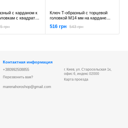
азный с карданом к
Ключ Т-образный с торцевой
оловкам с квадратом
головкой М14 мм на кардане
450 мм) Yato YT-15292
(180 х 450 мм) YATO YT-15279
516 грн
5 грн
543 грн
Контактная информация
+380992508855
г. Киев, ул. Старосельская 1к,
офис 6, индекс 02000
Перезвонить вам?
Карта проезда
marenahoroshop@gmail.com