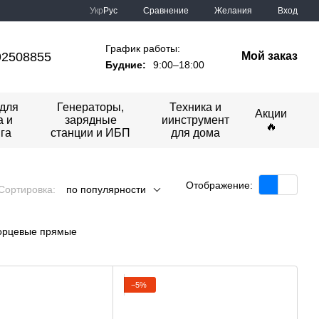
Сравнение
Укр
Рус
Желания
Вход
График работы:
92508855
Мой заказ
Будние:
9:00–18:00
для
Генераторы,
Техника и
Акции
а и
зарядные
иинструмент
🔥
га
станции и ИБП
для дома
Отображение:
Сортировка:
по популярности
орцевые прямые
−5%