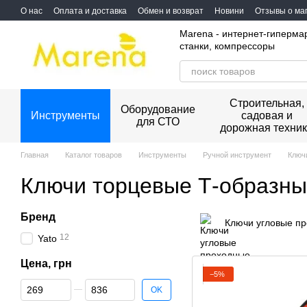
Перейти к основному контенту
О нас
Оплата и доставка
Обмен и возврат
Новини
Отзывы о ма
Marena - интернет-гиперма
станки, компрессоры
Строительная,
Оборудование
Инструменты
садовая и
для СТО
дорожная техни
Главная
Каталог товаров
Инструменты
Ручной инструмент
Ключ
Ключи торцевые Т-образн
Бренд
Ключи угловые п
12
Yato
Цена, грн
−5%
От Цена, грн
До Цена, грн
OK