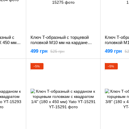
азный с
Ключ Т-образный с торцевой
Ключ Т-обр
Х 450 мм)
головкой М10 мм на кардане
головкой М1
(180 х 450 мм) YATO YT-15275
(180 х 450 
499 грн
499 грн
525 грн
52
−5%
−5%