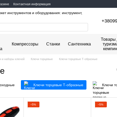
газине
Контактная информация
ркет инструментов и оборудования: инструмент,
+3809
Товары 
Компрессоры
Станки
Сантехника
туризм
ка
кемпин
и и наборы ключей
Ключи торцевые
Ключи торцевые Т-образные
ые
роходные
Ключи торцевые Т-образные
Ключи т
−5%
−5%