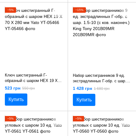
−5%
−15%
Ключ шестигранный Г-
Набор шестигранников 9 ед.
образный с шаром HEX 19 X
экстрадлинных Г-обр. с шар.
70 Х 280 мм Yato YT-05466
1.5-10 (с ков. наконеч.) King
523 грн
1 428 грн
550 грн
1 680 грн
Tony 201B09MR
Купить
Купить
−5%
−5%