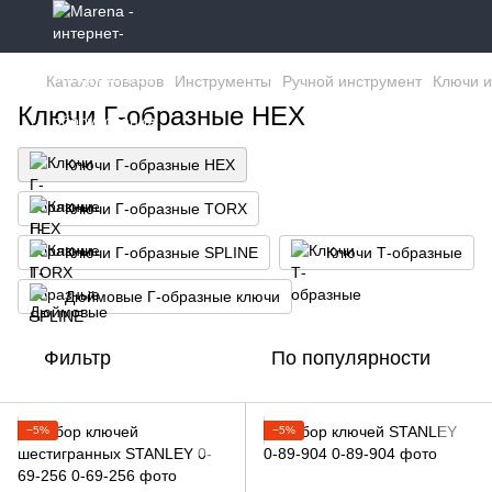
Каталог товаров
Инструменты
Ручной инструмент
Ключи и
Ключи Г-образные HEX
Ключи Г-образные HEX
Ключи Г-образные TORX
Ключи Г-образные SPLINE
Ключи Т-образные
Дюймовые Г-образные ключи
Фильтр
По популярности
−5%
−5%