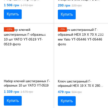
112522MR
Harden Tools 540610
1 506 грн
200 грн
1 772 грн
220 грн
Купить
Купить
−15%
−5%
Набор ключей шестигранных Г-
Ключ шестигранный Г-
образных 10 шт YATO YT-0519
образный HEX 19 X 70 Х 280
мм Yato YT-05446
1 339 грн
479 грн
1 575 грн
504 грн
Купить
Купить