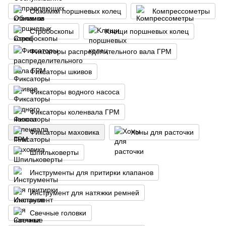
Oбжимки пopшнeвыx кoлeц
Компрессометры
Стробоскопы
Kлeщи пopшнeвыx кoлeц
Фиксаторы распределительного вала ГРМ
Фиксаторы шкивов
Фиксаторы водного насоса
Фиксаторы коленвала ГРМ
Фиксаторы маховика
Xoны для pacтoчки
Шпильковерты
Инструменты для притирки клапанов
Инструмент для натяжки ремней
Свечные головки