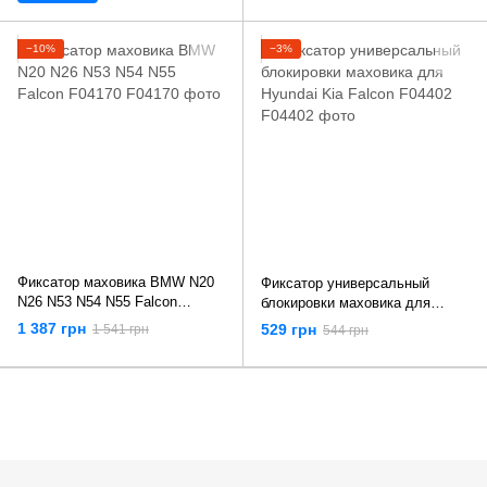
−10%
−3%
Фиксатор маховика BMW N20
Фиксатор универсальный
N26 N53 N54 N55 Falcon
блокировки маховика для
F04170
Hyundai Kia Falcon F04402
1 387 грн
529 грн
1 541 грн
544 грн