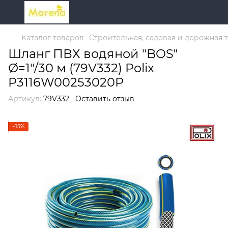
Каталог товаров
Строительная, садовая и дорожная 
Шланг ПВХ водяной "BOS"
Ø=1"/30 м (79V332) Polix
P3116W00253020P
Артикул:
79V332
Оставить отзыв
−15%