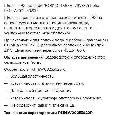
Шланг ПВХ водяной "BOS" Ø=1"/30 м (79V332) Polix
P3116W00253020P
Шланг садовый, изготовлен из эластичного ПВХ на
основе суспензионного поливинилхлорида,
полиэтилентерефталата и других компонентов,
усиленных текстильной оболочкой.
Предназначен для подачи воды с рабочим давлением
0,8 МПа (при 23°C), разрывное давление 2 МПа (при
23°C). Диапазон температур от -10 до +60°C.
Область применения:
Садоводство и огородничество,
сельское хозяйство.
Особенности P3116W00253020P:
Большая эластичность.
Устойчивость к низким температурам.
Длительный процесс старения.
Устойчивость к ультрафиолетовому излучению.
Не содержит кадмия или свинца.
Технические характеристики P3116W00253020P