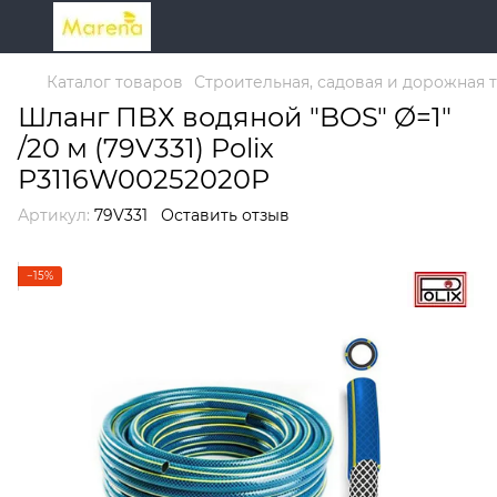
Каталог товаров
Строительная, садовая и дорожная 
Шланг ПВХ водяной "BOS" Ø=1"
/20 м (79V331) Polix
P3116W00252020P
Артикул:
79V331
Оставить отзыв
−15%