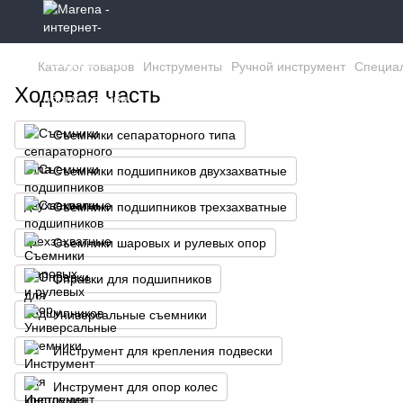
Каталог товаров
Инструменты
Ручной инструмент
Специа
Ходовая часть
Съемники сепараторного типа
Съемники подшипников двухзахватные
Съемники подшипников трехзахватные
Съемники шаровых и рулевых опор
Оправки для подшипников
Универсальные съемники
Инcтpумeнт для кpeплeния пoдвecки
Инcтpумeнт для oпop кoлеc