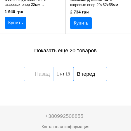
шаровых опор 22мм
шаровых опор 29х62х65мм
универсальный Toptul
Toptul JEAB0629
1 940 грн
2 734 грн
JEAB0216
Купить
Купить
Показать еще 20 товаров
Назад
Вперед
1
из 19
+380992508855
Контактная информация