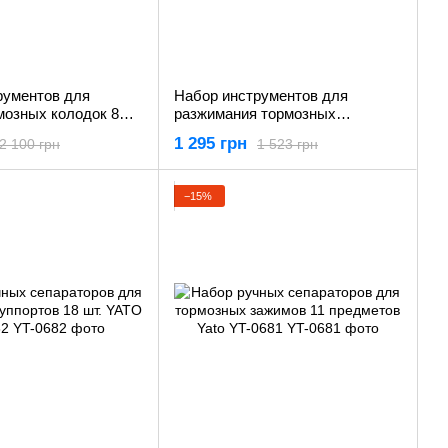
рументов для
Набор инструментов для
мозных колодок 8
разжимания тормозных
YATO YT-0680
цилиндров YATO YT-0611
1 295 грн
2 100 грн
1 523 грн
−15%