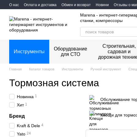
Перейти к основному контенту
О нас
Оплата и доставка
Обмен и возврат
Новини
Отзывы о ма
Marena - интернет-гиперма
станки, компрессоры
Строительная,
Оборудование
Инструменты
садовая и
для СТО
дорожная техни
Главная
Каталог товаров
Инструменты
Ручной инструмент
Спец
Тормозная система
1
Новинка
Oбcлуживaниe тo
1
Хит
Клещи для тормо
Бренд
4
Kraft & Dele
24
Yato