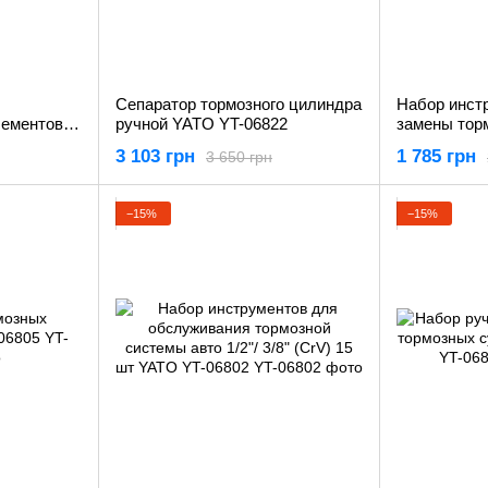
Сепаратор тормозного цилиндра
Набор инст
лементов
ручной YATO YT-06822
замены тор
предметов 
3 103 грн
1 785 грн
3 650 грн
−15%
−15%