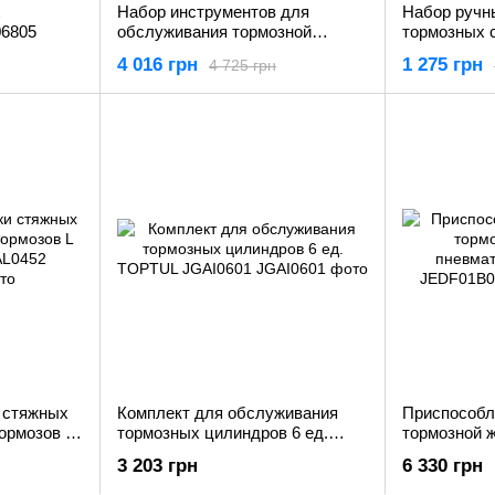
х
Набор инструментов для
Набор ручн
06805
обслуживания тормозной
тормозных с
системы авто 1/2"/ 3/8" (CrV) 15
YATO YT-06
4 016 грн
1 275 грн
4 725 грн
шт YATO YT-06802
 стяжных
Комплект для обслуживания
Приспособл
ормозов L
тормозных цилиндров 6 ед.
тормозной 
52
TOPTUL JGAI0601
пневматиче
3 203 грн
6 330 грн
JEDF01B0E