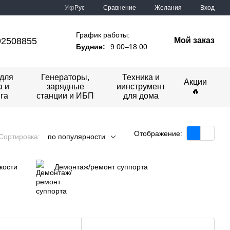
Сравнение
Укр
Рус
Желания
Вход
График работы:
92508855
Мой заказ
Будние:
9:00–18:00
для
Генераторы,
Техника и
Акции
а и
зарядные
иинструмент
🔥
га
станции и ИБП
для дома
Отображение:
Сортировка:
по популярности
кости
Демонтаж/ремонт суппорта