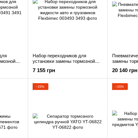
для
Набор переходников для
Пневматиче
рмозной
установки замены тормозной
замены тор
03491
жидкости авто и грузовиков
Flexbimec 0
7 155 грн
20 140 грн
Flexbimec 003493
−15%
−15%