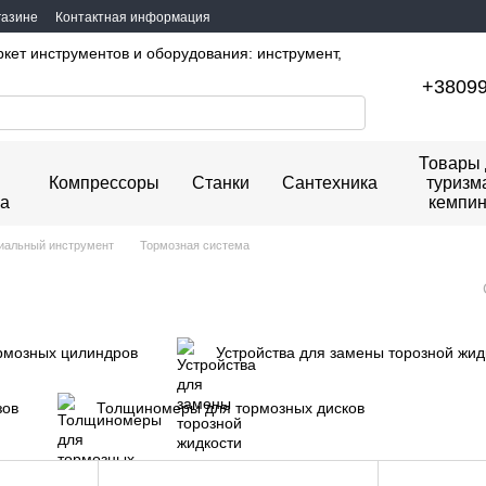
газине
Контактная информация
ркет инструментов и оборудования: инструмент,
+3809
Товары 
Компрессоры
Станки
Сантехника
туризм
ка
кемпин
иальный инструмент
Тормозная система
pмoзныx цилиндpoв
Устройства для замены торозной жид
зов
Толщиномеры для тормозных дисков