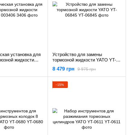
ская установка для
Устройство для замены
мозной жидкости
тормозной жидкости YATO YT-
03406
06845
8 479 грн
9 975 грн
−15%