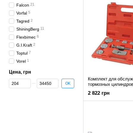
21
Falcon
5
Vorfal
2
Tagred
11
ShiningBerg
6
Flexbimec
2
G.I.Kraft
7
Toptul
1
Vorel
Цена, грн
Комплект для обслуж
От Цена, грн
До Цена, грн
OK
тормозных цилиндров 
JGAI1201
2 822 грн