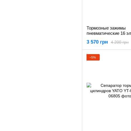
Тормозные зажимы
пневматические 16 э
YATO YT-0671
3 570 грн
4 200 грн
−5%