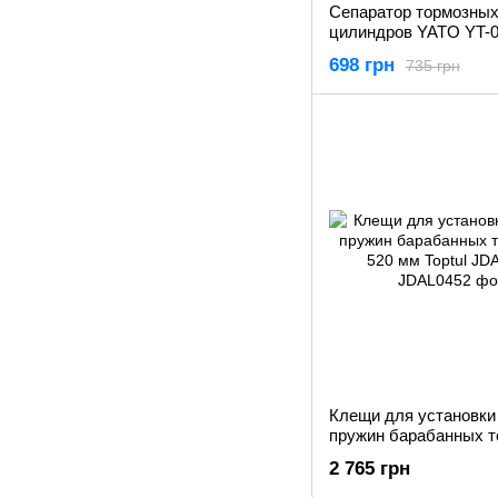
Сепаратор тормозны
цилиндров YATO YT-
698 грн
735 грн
Клещи для установки
пружин барабанных т
520 мм Toptul JDAL04
2 765 грн